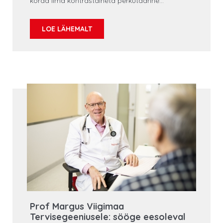
korda ilma kontrastaineta perkutaanne
koronaarinterventsioon (zero-contrast PCI).
LOE LÄHEMALT
Prof Margus Viigimaa
Tervisegeeniusele: sööge eesoleval