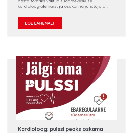
aasta tohtriks valitud südamekeskuse
kardioloog-ülemarst ja osakonna juhataja dr
Martin Serg.
LOE LÄHEMALT
Kardioloog: pulssi peaks oskama