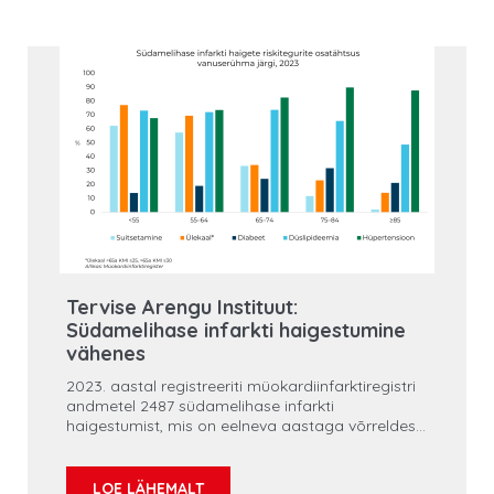
Tervise Arengu Instituut:
Südamelihase infarkti haigestumine
vähenes
2023. aastal registreeriti müokardiinfarktiregistri
andmetel 2487 südamelihase infarkti
haigestumist, mis on eelneva aastaga võrreldes
141 võrra vähem. Vähenemine on toimunud enam
korduvate infarktide arvelt, aga vara on öelda,
kas muutus näitab head haiglajärgset
LOE LÄHEMALT