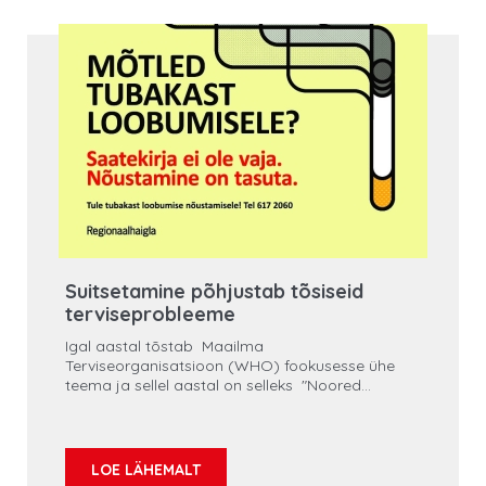
Suitsetamine põhjustab tõsiseid
terviseprobleeme
Igal aastal tõstab Maailma
Terviseorganisatsioon (WHO) fookusesse ühe
teema ja sellel aastal on selleks "Noored
astuvad ette ja võtavad sõna".
LOE LÄHEMALT