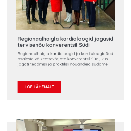
Regionaalhaigla kardioloogid jagasid
tervisenõu konverentsil Südi
Regionaalhaigla kardioloogid ja kardioloogiaõed
osalesid väikeettevõtjate konverentsil Südi, kus
jagati teadmisi ja praktilisi nõuandeid südame
tervise hoidmiseks. Konverentsi pealaval esinesid
dr Martin Serg ja dr Silver Heinsar, kes rääkisid
sellest, kuidas väikeettevõtjad saavad oma
(südame)tervist hoida ja milliseid samme tuleks
LOE LÄHEMALT
selleks astuda.