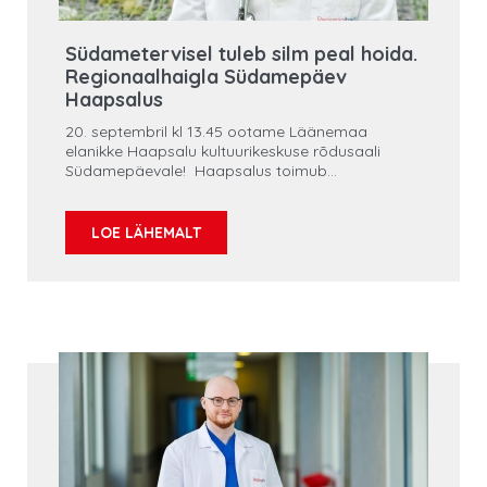
Südametervisel tuleb silm peal hoida.
Regionaalhaigla Südamepäev
Haapsalus
20. septembril kl 13.45 ootame Läänemaa
elanikke Haapsalu kultuurikeskuse rõdusaali
Südamepäevale! Haapsalus toimub
esmakordselt Regionaalhaigla Südamepäev, kus
Regionaalhaigla kardioloogid ja kardioloogiaõed
annavad personaalset nõu, hindavad
LOE LÄHEMALT
südamehaiguste riski, mõõdavad vererõhku,
hindavad kolesterooli- ja veresuhkru näitajaid.
Toimub ka lühiloeng „Kuidas hoida
südametervist“. Tähistame koos Maailma
Südamepäeva, mille eesmärgiks on ennetada
maailma suurima tapjat - südame- ja
veresoonkonna haiguseid.