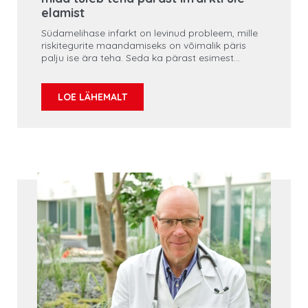
elamist
Südamelihase infarkt on levinud probleem, mille
riskitegurite maandamiseks on võimalik päris
palju ise ära teha. Seda ka pärast esimest
tõsisemat tervisekriisi. Kardioloog Margus
Viigimaa selgitab, kuidas käib infarktist
taastumine ja milline on inimese elukvaliteet
LOE LÄHEMALT
pärast rasket haigust.