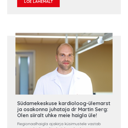
LOE LÄHEMALT
teadlikkust ja enesest hoolimist.
Südamekeskuse kardioloog-ülemarst
ja osakonna juhataja dr Martin Serg:
Olen siiralt uhke meie haigla üle!
Regionaalhaigla ajakirja küsimustele vastab