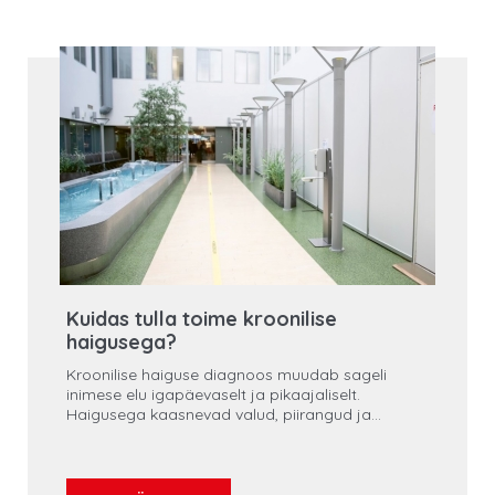
Kuidas tulla toime kroonilise
haigusega?
Kroonilise haiguse diagnoos muudab sageli
inimese elu igapäevaselt ja pikaajaliselt.
Haigusega kaasnevad valud, piirangud ja
elustiilimuutused võivad mõjutada nii füüsilist
toimetulekut kui ka vaimset heaolu. Oluline on
mõista, et kohanemine sellise olukorraga on
protsess, mis nõuab aega, kannatlikkust,