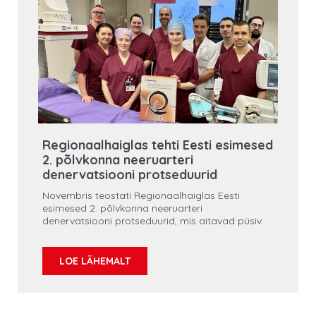
Regionaalhaiglas tehti Eesti esimesed
2. põlvkonna neeruarteri
denervatsiooni protseduurid
Novembris teostati Regionaalhaiglas Eesti
esimesed 2. põlvkonna neeruarteri
denervatsiooni protseduurid, mis aitavad püsivalt
kõrgenenud vererõhuga patsiente, kellel erinevad
ravimid ei ole vererõhku langetanud.
LOE LÄHEMALT