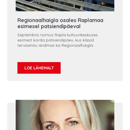
Regionaalhaigla osales Raplamaa
esimesel patsiendipäeval
Septembris toimus Rapla kultuurikeskuses
esimest korda patsiendipäev, kus käisid
tervisenõu andmas ka Regionaalhaigla
südamekeskuse arstid ja õed, füsioterapeudid
ning patsiendinõukoja liikmed.
LOE LÄHEMALT