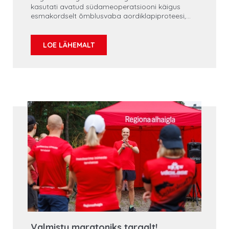
kasutati avatud südameoperatsiooni käigus
esmakordselt õmblusvaba aordiklapiproteesi,
mis on oluline täiendus senistele ravivõimalustele
südamekirurgiat vajavatel patsientidel.
LOE LÄHEMALT
Valmistu maratoniks targalt!