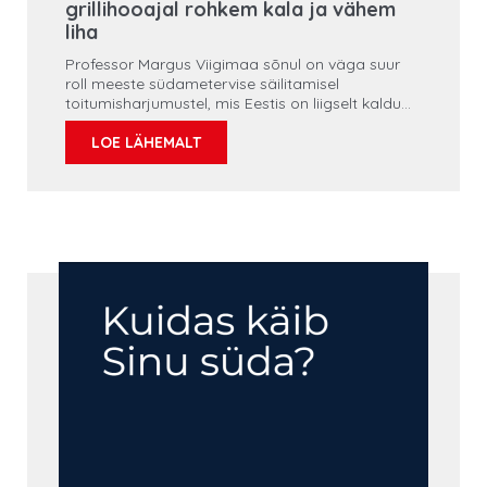
grillihooajal rohkem kala ja vähem
liha
Professor Margus Viigimaa sõnul on väga suur
roll meeste südametervise säilitamisel
toitumisharjumustel, mis Eestis on liigselt kaldu
soolase ja rasvase poole. Kardioloog soovitas
meestel järgida pigem Vahemere dieeti, mille
LOE LÄHEMALT
aluseks on puu- ja juurviljad, kala ning pähklid.