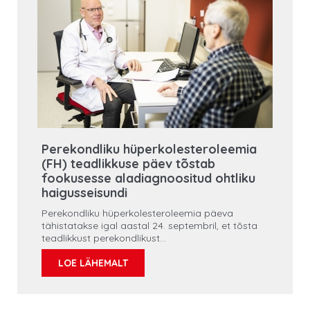
Perekondliku hüperkolesteroleemia
(FH) teadlikkuse päev tõstab
fookusesse aladiagnoositud ohtliku
haigusseisundi
Perekondliku hüperkolesteroleemia päeva
tähistatakse igal aastal 24. septembril, et tõsta
teadlikkust perekondlikust
hüperkolesteroleemiast kui pärilikust seisundist,
mis põhjustab kõrget LDL-kolesterooli taset ja
LOE LÄHEMALT
suurendab oluliselt südame-veresoonkonna
haiguste riski.