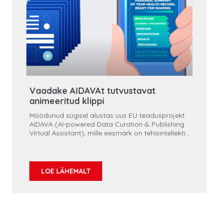
Vaadake AIDAVAt tutvustavat
animeeritud klippi
Möödunud sügisel alustas uus EU teadusprojekt
AIDAVA (AI-powered Data Curation & Publishing
Virtual Assistant), mille eesmärk on tehisintellekti
abil maksimaalselt automatiseerida
personaalsete terviseandmete kureerimist ja
avaldamist.
LOE LÄHEMALT