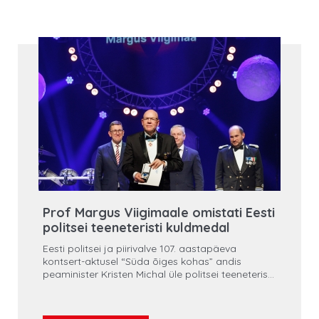
Prof Margus Viigimaale omistati Eesti
politsei teeneteristi kuldmedal
Eesti politsei ja piirivalve 107. aastapäeva
kontsert-aktusel “Süda õiges kohas” andis
peaminister Kristen Michal üle politsei teeneteristi
kuldmedali Margus Viigimaale, kes on Tallinna
Rotary klubi juhatuse liige, TalTechi professor ja
Regionaalhaigla pikaaegne ning teenekas