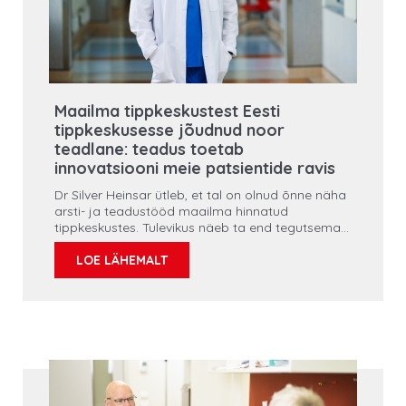
Maailma tippkeskustest Eesti
tippkeskusesse jõudnud noor
teadlane: teadus toetab
innovatsiooni meie patsientide ravis
Dr Silver Heinsar ütleb, et tal on olnud õnne näha
arsti- ja teadustööd maailma hinnatud
tippkeskustes. Tulevikus näeb ta end tegutsemas
Eestis, soovides igapäevatöö endiselt teadusega
siduda ning oma võrgustikku kasutades
LOE LÄHEMALT
omakorda järgmistele kolleegidele kogemuste
omandamiseks võimalusi luua. Teda motiveerib
teaduse jutustatud lugu, kuidas innovatsioon
meditsiinis inimeste elu parandab.