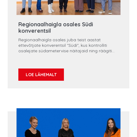
Regionaalhaigla osales Südi
konverentsil
Regionaalhaigla osales juba teist aastat
ettevõtjate konverentsil "Südi", kus kontrolliti
osalejate südametervise näitajaid ning räägiti
sellest, kuidas väikeettevõtja saab oma
südametervist hoida.
LOE LÄHEMALT