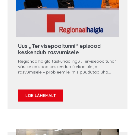
Uus „Tervisepooltunni“ episood
keskendub rasvumisele
Regionaalhaigla taskuhäälingu „Tervisepooltund“
värske episood keskendub ülekaalule ja
rasvumisele – probleemile, mis puudutab üha
enam Eesti inimesi ning tekitab palju küsimusi ja
vastakaid arvamusi.
LOE LÄHEMALT