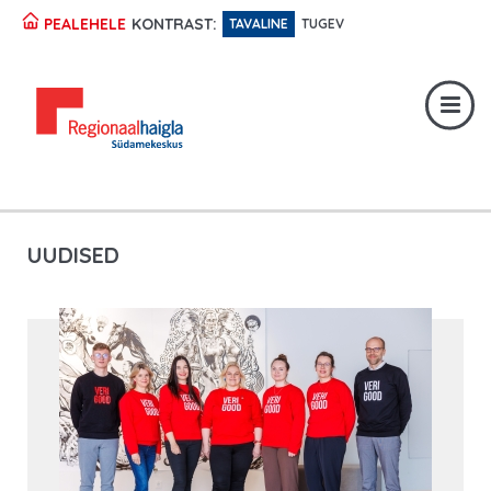
KONTRAST:
PEALEHELE
TAVALINE
TUGEV
Registratuur:
617 1049
Erakorraline abi:
617 1400
Digiregistratuur:
SISENE
UUDISED