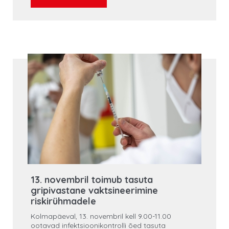
infarktikäsitlust ja jääb püsima.
13. novembril toimub tasuta
gripivastane vaktsineerimine
riskirühmadele
Kolmapäeval, 13. novembril kell 9.00-11.00
ootavad infektsioonikontrolli õed tasuta