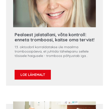
Pealaest jalatallani, võta kontroll:
enneta tromboosi, kaitse oma tervist!
13. oktoobril korraldatakse üle maailma
tromboosipäeva, et juhtida tähelepanu sellele
tõsisele haigusele - tromboos põhjustab iga
neljanda inimese surma, seetõttu on väga oluline
teada tromboosi riske ja sümptomeid. Eriti
oluline on tromboosi ära tunda krooniliste
haigustega inimestel.
LOE LÄHEMALT