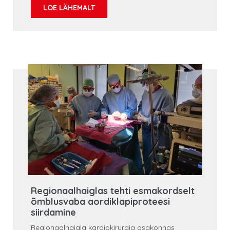
kardioloog.
LOE LÄHEMALT
Regionaalhaiglas tehti esmakordselt
õmblusvaba aordiklapiproteesi
siirdamine
Regionaalhaigla kardiokirurgia osakonnas