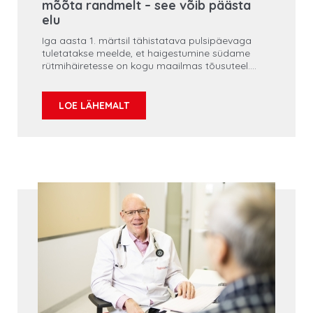
mõõta randmelt – see võib päästa
elu
Iga aasta 1. märtsil tähistatava pulsipäevaga
tuletatakse meelde, et haigestumine südame
rütmihäiretesse on kogu maailmas tõusuteel.
Kardioloogide sõnul on väga oluline, et inimesed
oskaksid mõõta pulssi käsitsi oma randmelt,
teeksid seda regulaarselt ning õpiksid tähele
LOE LÄHEMALT
panema muutusi oma enesetundes.
Pulsisageduse käsitsi mõõtmine on lihtne
võimalus hinnata oma südame löögisagedust ja
varajaselt avastada ebakorrapärast
südamerütmi, mis võib aidata avastada kodade
virvendusarütmiat.