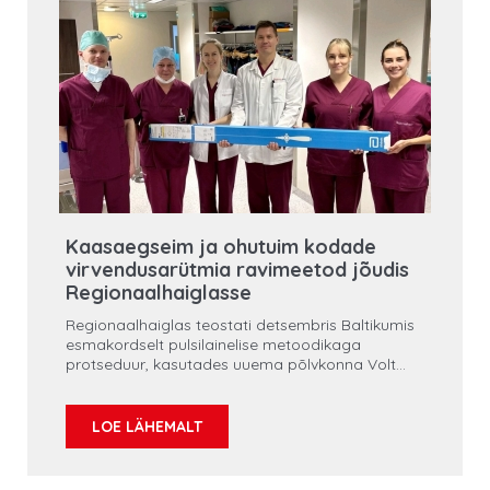
Kaasaegseim ja ohutuim kodade
virvendusarütmia ravimeetod jõudis
Regionaalhaiglasse
Regionaalhaiglas teostati detsembris Baltikumis
esmakordselt pulsilainelise metoodikaga
protseduur, kasutades uuema põlvkonna Volt
balloon-kateetrit. Tegemist on märgilise
saavutusega Eestis, mis toob patsientidele
lähemale kõige kaasaegsema ja ohutuma
LOE LÄHEMALT
kodade virvendusarütmia ablatsioonimeetodi.