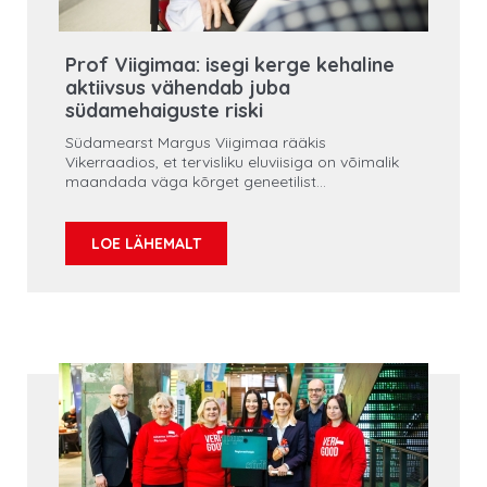
Prof Viigimaa: isegi kerge kehaline
aktiivsus vähendab juba
südamehaiguste riski
Südamearst Margus Viigimaa rääkis
Vikerraadios, et tervisliku eluviisiga on võimalik
maandada väga kõrget geneetilist
südamehaiguste riski ning lisas, et kehaline
tegevus ei pea olema väga intensiivne, vaid
regulaarne. Arst tõi välja, et teaduslikult on
LOE LÄHEMALT
südametervislikuks tunnistatud vahemeremaade
dieet.