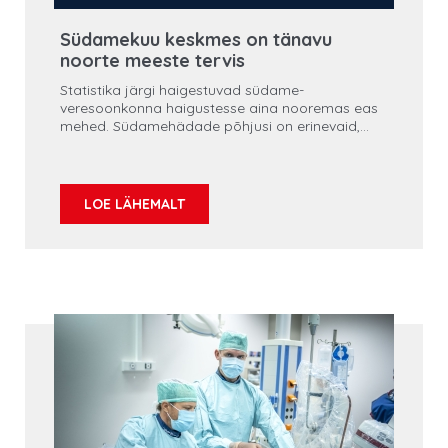
Südamekuu keskmes on tänavu
noorte meeste tervis
Statistika järgi haigestuvad südame-
veresoonkonna haigustesse aina nooremas eas
mehed. Südamehädade põhjusi on erinevaid,
kuid mitmed neist on seotud elustiiliga ja seega
ennetatavad. Tänavu aprillis toimuv südamekuu
keskendub eelkõige noorte meeste
südametervise hoidmisele.
LOE LÄHEMALT