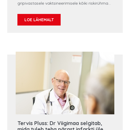
gripivastasele vaktsineerimisele kõiki riskirühma
kuuluvad inimesi.
LOE LÄHEMALT
Tervis Pluss: Dr Viigimaa selgitab,
mida tuleb teha pärast infarkti üle