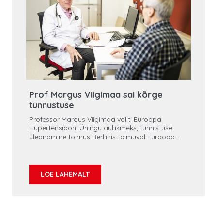
Prof Margus Viigimaa sai kõrge
tunnustuse
Professor Margus Viigimaa valiti Euroopa
Hüpertensiooni Ühingu auliikmeks, tunnistuse
üleandmine toimus Berliinis toimuval Euroopa
Hüpertensiooni Ühingu XXXIII kongressi
autasustamistseremoonial 2. juunil.
LOE LÄHEMALT