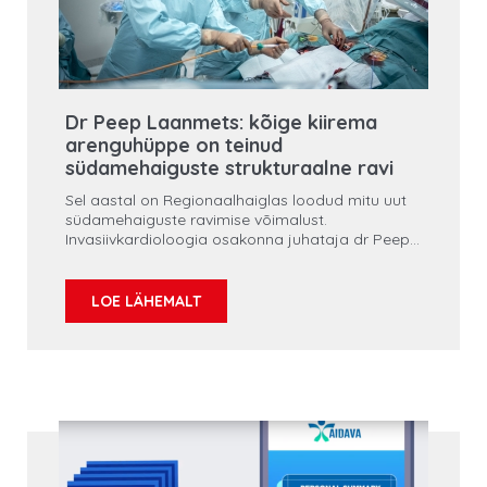
Dr Peep Laanmets: kõige kiirema
arenguhüppe on teinud
südamehaiguste strukturaalne ravi
Sel aastal on Regionaalhaiglas loodud mitu uut
südamehaiguste ravimise võimalust.
Invasiivkardioloogia osakonna juhataja dr Peep
Laanmets räägib uuenduslikest protseduuridest
interventsionaalkardioloogias.
LOE LÄHEMALT