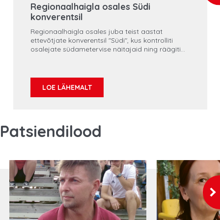
Regionaalhaigla osales Südi
konverentsil
Regionaalhaigla osales juba teist aastat
ettevõtjate konverentsil "Südi", kus kontrolliti
osalejate südametervise näitajaid ning räägiti
sellest, kuidas väikeettevõtja saab oma
südametervist hoida.
LOE LÄHEMALT
Patsiendilood