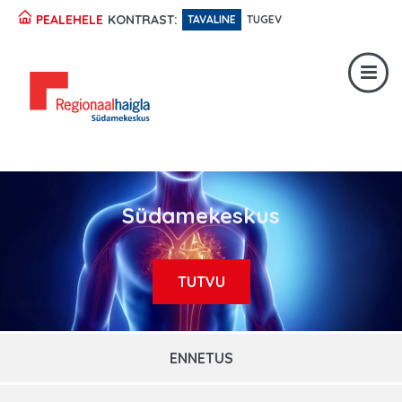
KONTRAST:
PEALEHELE
TAVALINE
TUGEV
Registratuur:
617 1049
Erakorraline abi:
617 1400
Digiregistratuur:
SISENE
Südamekeskus
TUTVU
ENNETUS