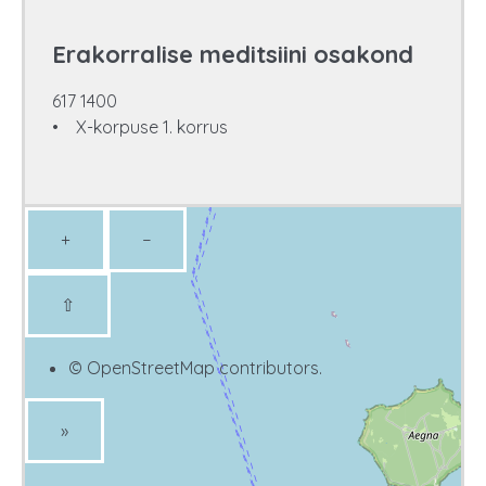
Erakorralise meditsiini osakond
617 1400
• X-korpuse 1. korrus
+
−
⇧
©
OpenStreetMap
contributors.
»