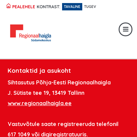
KONTRAST:
PEALEHELE
TAVALINE
TUGEV
Registratuur:
617 1049
Erakorraline abi:
617 1400
Digiregistratuur:
SISENE
Kontaktid ja asukoht
Sihtasutus Põhja-Eesti Regionaalhaigla
J. Sütiste tee 19, 13419 Tallinn
www.regionaalhaigla.ee
Vastuvõtule saate registreeruda telefonil
617 1049 või
digiregistratuuris
.