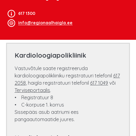
617 1300
info@regionaalhaigla.ee
Kardioloogiapolikliinik
Vastuvõtule saate registreeruda
kardioloogiapolikliiniku registratuuri telefonil
617
2058
, haigla registratuuri telefonil
617 1049
või
Terviseportaalis
.
• Registratuur 8
• C-korpuse 1. korrus
Sissepääs asub aatriumi ees
pangaautomaatide juures.