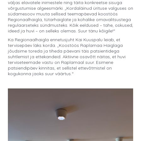
väljas elavatele inimestele ning täita konkreetse sisuga
võrgustumise algeesmärki. „Kordaläinud ürituse valguses on
südamesoov muuta sellised teemapäevad koostöös
Regionaalhaigla, tütarhaiglate ja kohalike omavalitsustega
regulaarseteks sündmusteks. Kõik eeldused – tahe, oskused,
ideed ja huvi – on selleks olemas. Suur tänu kõigile!“
Ka Regionaalhaigla ennetusjuht Kai Kuuspalu leiab, et
tervisepäev läks korda. „Koostöös Raplamaa Haiglaga
jõudsime toreda ja tiheda päevani täis patsientidega
suhtlemist ja ettekandeid. Aktiivne osavõtt näitas, et huvi
terviseteemade vastu on Raplamaal suur. Esimene
patsiendipäev kinnitas, et sellistel ettevõtmistel on
kogukonna jaoks suur väärtus.“