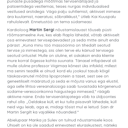
punaste pusadega mõõtmas tervisenäitajaid ja
patsientidega vestlemas, teises nurgas individuaalsed
vestlused arstidega. Väga palju suhtlemist, aktiivset inimese
ära kuulamist, naeratusi, sõbralikkust,“ ütleb Kai Kuuspalu
rahulolevalt. Ennetustöö on tema südameasi.
Kardioloog
Martin Sergi
nõustamislauast tõuseb püsti
rõõmsameelne Ave, kes elab Rapla lähedal, võtab aktiivselt
osa erinevatest tervisepäevadest ja seda mitte ainult enda
pärast. „Kuna minu töö massöörina on tihedalt seotud
tervise ja inimestega, siis olen terve elu käinud tervisega
seotud üritustel. Mulle on oluline, et oskaksin enda kliente
mure korral õigesse kohta suunata. Tänasel infopäeval oli
mulle oluline professor Viigimaa kõnest üks infokild, millest
ma senini teadlik ei olnud: kord elu jooksul tasub kõigil
täiskasvanutel mõõta lipoproteiin a taset, sest see on
geneetiliselt määratud ja seda ei mõjuta vanus ega elustiil,
aga selle lihtsa vereanalüüsiga saab tuvastada kõrgenenud
südame-veresoonkonna haigustega inimesed,“ räägib
aktiivne naine. Enda tervisenäitajatega võib ta üldjoontes
rahul olla. „Öeldakse küll, et kui tulla piisavalt lähedale, küll
neid vigu leiab, aga ei, midagi tõsist mul ei leitud. Sain dr
Martin Sergilt ka vajalikke nõuandeid.“
Abielupaar Marika ja Sulev on tulnud nõustamisele koos.
Ühiselt on ka üle saadud erinevatest eluraskustest, näiteks