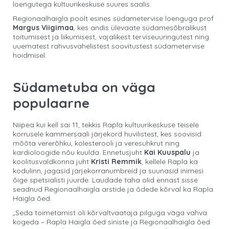
loengutega kultuurikeskuse suures saalis.
Regionaalhaigla poolt esines südametervise loenguga prof
Margus Viigimaa
, kes andis ülevaate südamesõbralikust
toitumisest ja liikumisest, vajalikest terviseuuringutest ning
uuematest rahvusvahelistest soovitustest südametervise
hoidmisel.
Südametuba on väga
populaarne
Niipea kui kell sai 11, tekkis Rapla kultuurikeskuse teisele
korrusele kammersaali järjekord huvilistest, kes soovisid
mõõta vererõhku, kolesterooli ja veresuhkrut ning
kardioloogide nõu kuulda. Ennetusjuht
Kai Kuuspalu
ja
koolitusvaldkonna juht
Kristi Remmik
, kellele Rapla ka
kodulinn, jagasid järjekorranumbreid ja suunasid inimesi
õige spetsialisti juurde. Laudade taha olid ennast sisse
seadnud Regionaalhaigla arstide ja õdede kõrval ka Rapla
Haigla õed.
„Seda toimetamist oli kõrvaltvaataja pilguga väga vahva
kogeda – Rapla Haigla õed siniste ja Regionaalhaigla õed