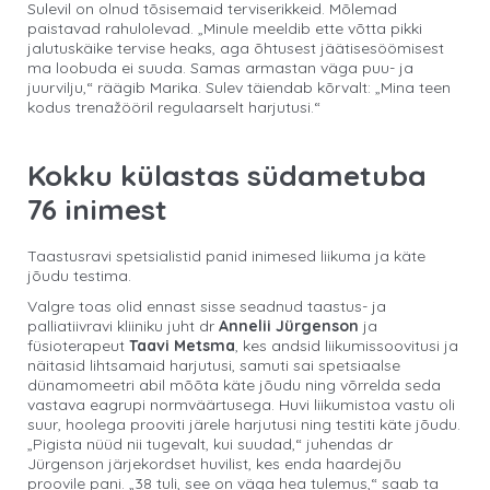
Sulevil on olnud tõsisemaid terviserikkeid. Mõlemad
paistavad rahulolevad. „Minule meeldib ette võtta pikki
jalutuskäike tervise heaks, aga õhtusest jäätisesöömisest
ma loobuda ei suuda. Samas armastan väga puu- ja
juurvilju,“ räägib Marika. Sulev täiendab kõrvalt: „Mina teen
kodus trenažööril regulaarselt harjutusi.“
Kokku külastas südametuba
76 inimest
Taastusravi spetsialistid panid inimesed liikuma ja käte
jõudu testima.
Valgre toas olid ennast sisse seadnud taastus- ja
palliatiivravi kliiniku juht dr
Annelii Jürgenson
ja
füsioterapeut
Taavi Metsma
, kes andsid liikumissoovitusi ja
näitasid lihtsamaid harjutusi, samuti sai spetsiaalse
dünamomeetri abil mõõta käte jõudu ning võrrelda seda
vastava eagrupi normväärtusega. Huvi liikumistoa vastu oli
suur, hoolega prooviti järele harjutusi ning testiti käte jõudu.
„Pigista nüüd nii tugevalt, kui suudad,“ juhendas dr
Jürgenson järjekordset huvilist, kes enda haardejõu
proovile pani. „38 tuli, see on väga hea tulemus,“ saab ta