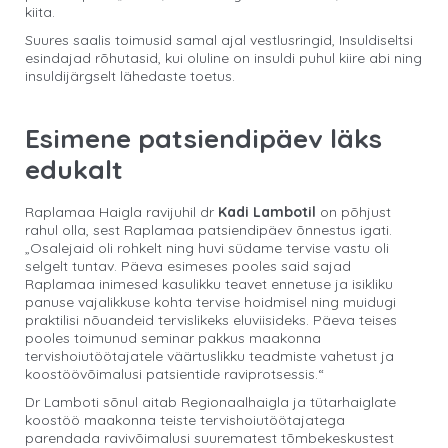
kiita.
Suures saalis toimusid samal ajal vestlusringid, Insuldiseltsi
esindajad rõhutasid, kui oluline on insuldi puhul kiire abi ning
insuldijärgselt lähedaste toetus.
Esimene patsiendipäev läks
edukalt
Raplamaa Haigla ravijuhil dr
Kadi Lambotil
on põhjust
rahul olla, sest Raplamaa patsiendipäev õnnestus igati.
„Osalejaid oli rohkelt ning huvi südame tervise vastu oli
selgelt tuntav. Päeva esimeses pooles said sajad
Raplamaa inimesed kasulikku teavet ennetuse ja isikliku
panuse vajalikkuse kohta tervise hoidmisel ning muidugi
praktilisi nõuandeid tervislikeks eluviisideks. Päeva teises
pooles toimunud seminar pakkus maakonna
tervishoiutöötajatele väärtuslikku teadmiste vahetust ja
koostöövõimalusi patsientide raviprotsessis.“
Dr Lamboti sõnul aitab Regionaalhaigla ja tütarhaiglate
koostöö maakonna teiste tervishoiutöötajatega
parendada ravivõimalusi suurematest tõmbekeskustest