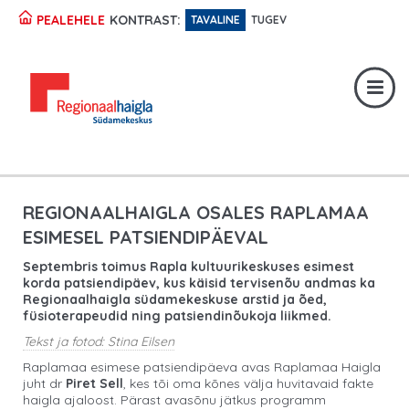
KONTRAST:
PEALEHELE
TAVALINE
TUGEV
Registratuur:
617 1049
Erakorraline abi:
617 1400
Digiregistratuur:
SISENE
REGIONAALHAIGLA OSALES RAPLAMAA
ESIMESEL PATSIENDIPÄEVAL
Septembris toimus Rapla kultuurikeskuses esimest
korda patsiendipäev, kus käisid tervisenõu andmas ka
Regionaalhaigla südamekeskuse arstid ja õed,
füsioterapeudid ning patsiendinõukoja liikmed.
Tekst ja fotod: Stina Eilsen
Raplamaa esimese patsiendipäeva avas Raplamaa Haigla
juht dr
Piret Sell
, kes tõi oma kõnes välja huvitavaid fakte
haigla ajaloost. Pärast avasõnu jätkus programm