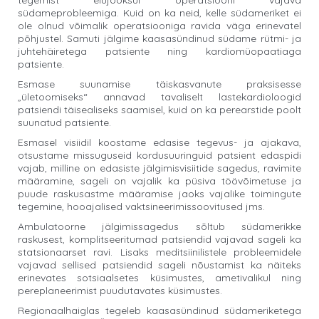
tegemist elujooksul operatsiooni vajava
südameprobleemiga. Kuid on ka neid, kelle südameriket ei
ole olnud võimalik operatsiooniga ravida väga erinevatel
põhjustel. Samuti jälgime kaasasündinud südame rütmi- ja
juhtehäiretega patsiente ning kardiomüopaatiaga
patsiente.
Esmase suunamise täiskasvanute praksisesse
„ületoomiseks“ annavad tavaliselt lastekardioloogid
patsiendi täisealiseks saamisel, kuid on ka perearstide poolt
suunatud patsiente.
Esmasel visiidil koostame edasise tegevus- ja ajakava,
otsustame missuguseid kordusuuringuid patsient edaspidi
vajab, milline on edasiste jälgimisvisiitide sagedus, ravimite
määramine, sageli on vajalik ka püsiva töövõimetuse ja
puude raskusastme määramise jaoks vajalike toimingute
tegemine, hooajalised vaktsineerimissoovitused jms.
Ambulatoorne jälgimissagedus sõltub südamerikke
raskusest, komplitseeritumad patsiendid vajavad sageli ka
statsionaarset ravi. Lisaks meditsiinilistele probleemidele
vajavad sellised patsiendid sageli nõustamist ka näiteks
erinevates sotsiaalsetes küsimustes, ametivalikul ning
pereplaneerimist puudutavates küsimustes.
Regionaalhaiglas tegeleb kaasasündinud südameriketega