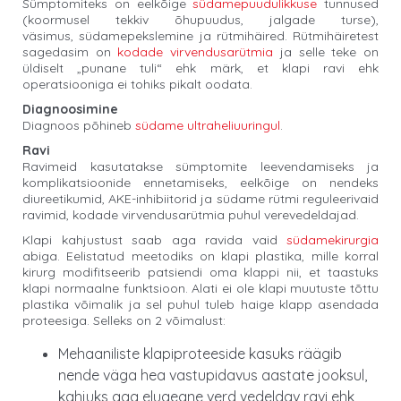
Sümptomiteks on eelkõige
südamepuudulikkuse
tunnused
(koormusel tekkiv õhupuudus, jalgade turse),
väsimus, südamepekslemine ja rütmihäired. Rütmihäiretest
sagedasim on
kodade virvendusarütmia
ja selle teke on
üldiselt „punane tuli“ ehk märk, et klapi ravi ehk
operatsiooniga ei tohiks pikalt oodata.
Diagnoosimine
Diagnoos põhineb
südame ultraheliuuringul
.
Ravi
Ravimeid kasutatakse sümptomite leevendamiseks ja
komplikatsioonide ennetamiseks, eelkõige on nendeks
diureetikumid, AKE-inhibiitorid ja südame rütmi reguleerivaid
ravimid, kodade virvendusarütmia puhul verevedeldajad.
Klapi kahjustust saab aga ravida vaid
südamekirurgia
abiga. Eelistatud meetodiks on klapi plastika, mille korral
kirurg modifitseerib patsiendi oma klappi nii, et taastuks
klapi normaalne funktsioon. Alati ei ole klapi muutuste tõttu
plastika võimalik ja sel puhul tuleb haige klapp asendada
proteesiga. Selleks on 2 võimalust:
Mehaaniliste klapiproteeside kasuks räägib
nende väga hea vastupidavus aastate jooksul,
kahjuks aga eluaegne verd vedeldav ravi ehk