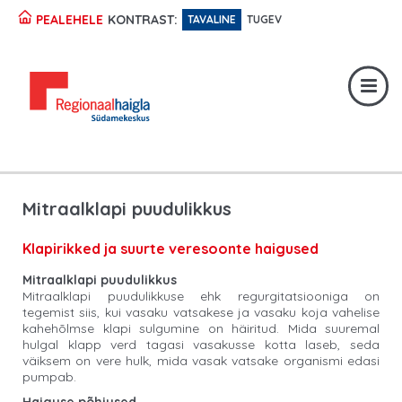
KONTRAST:
PEALEHELE
TAVALINE
TUGEV
Registratuur:
617 1049
Erakorraline abi:
617 1400
Digiregistratuur:
SISENE
Mitraalklapi puudulikkus
Klapirikked ja suurte veresoonte haigused
Mitraalklapi puudulikkus
Mitraalklapi puudulikkuse ehk regurgitatsiooniga on
tegemist siis, kui vasaku vatsakese ja vasaku koja vahelise
kahehõlmse klapi sulgumine on häiritud. Mida suuremal
hulgal klapp verd tagasi vasakusse kotta laseb, seda
väiksem on vere hulk, mida vasak vatsake organismi edasi
pumpab.