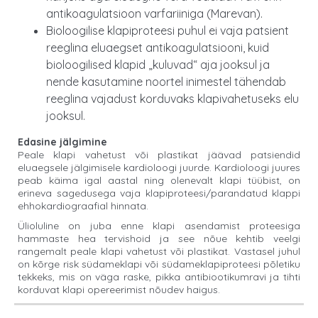
antikoagulatsioon varfariiniga (Marevan).
Bioloogilise klapiproteesi puhul ei vaja patsient
reeglina eluaegset antikoagulatsiooni, kuid
bioloogilised klapid „kuluvad“ aja jooksul ja
nende kasutamine noortel inimestel tähendab
reeglina vajadust korduvaks klapivahetuseks elu
jooksul.
Edasine jälgimine
Peale klapi vahetust või plastikat jäävad patsiendid
eluaegsele jälgimisele kardioloogi juurde. Kardioloogi juures
peab käima igal aastal ning olenevalt klapi tüübist, on
erineva sagedusega vaja klapiproteesi/parandatud klappi
ehhokardiograafial hinnata.
Ülioluline on juba enne klapi asendamist proteesiga
hammaste hea tervishoid ja see nõue kehtib veelgi
rangemalt peale klapi vahetust või plastikat. Vastasel juhul
on kõrge risk südameklapi või südameklapiproteesi põletiku
tekkeks, mis on väga raske, pikka antibiootikumravi ja tihti
korduvat klapi opereerimist nõudev haigus.