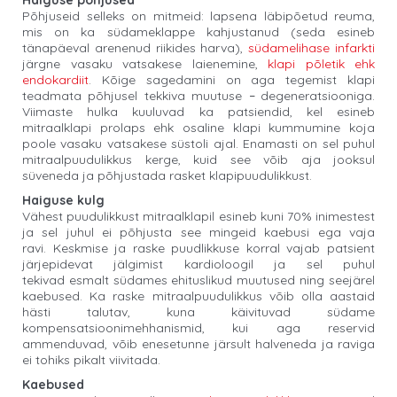
Haiguse põhjused
Põhjuseid selleks on mitmeid: lapsena läbipõetud reuma,
mis on ka südameklappe kahjustanud (seda esineb
tänapäeval arenenud riikides harva),
südamelihase infarkti
järgne vasaku vatsakese laienemine,
klapi põletik ehk
endokardiit
. Kõige sagedamini on aga tegemist klapi
teadmata põhjusel tekkiva muutuse
degeneratsiooniga.
–
Viimaste hulka kuuluvad ka patsiendid, kel esineb
mitraalklapi prolaps ehk osaline klapi kummumine koja
poole vasaku vatsakese süstoli ajal. Enamasti on sel puhul
mitraalpuudulikkus kerge, kuid see võib aja jooksul
süveneda ja põhjustada rasket klapipuudulikkust.
Haiguse kulg
Vähest puudulikkust mitraalklapil esineb kuni 70% inimestest
ja sel juhul ei põhjusta see mingeid kaebusi ega vaja
ravi. Keskmise ja raske puudlikkuse korral vajab patsient
järjepidevat jälgimist kardioloogil ja sel puhul
tekivad esmalt südames ehituslikud muutused ning seejärel
kaebused. Ka raske mitraalpuudulikkus võib olla aastaid
hästi talutav, kuna käivituvad südame
kompensatsioonimehhanismid, kui aga reservid
ammenduvad, võib enesetunne järsult halveneda ja raviga
ei tohiks pikalt viivitada.
Kaebused