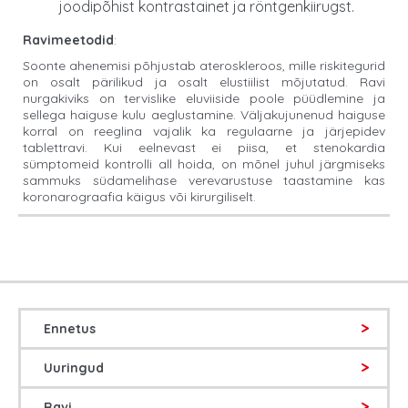
joodipõhist kontrastainet ja röntgenkiirugst.
Ravimeetodid
:
Soonte ahenemisi põhjustab ateroskleroos, mille riskitegurid
on osalt pärilikud ja osalt elustiilist mõjutatud. Ravi
nurgakiviks on tervislike eluviiside poole püüdlemine ja
sellega haiguse kulu aeglustamine. Väljakujunenud haiguse
korral on reeglina vajalik ka regulaarne ja järjepidev
tablettravi. Kui eelnevast ei piisa, et stenokardia
sümptomeid kontrolli all hoida, on mõnel juhul järgmiseks
sammuks südamelihase verevarustuse taastamine kas
koronarograafia käigus või kirurgiliselt.
Ennetus
Uuringud
Ravi