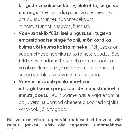
kiirguda vasakusse kätte, ülakõhtu, selga või
alalõuga.
Stenokardia puhul võib esineda ka
õhupuudustunnet, südamepekslust,
minestustunnet, tugevat jõuetust.
Vaevus tekib füüsilisel pingutusel, tugeva
emotsionaalse pinge foonil, mõnikord ka
külma või kuuma kohta minekul.
Põhjuseks on
südamelihase hapniku ja toitainete puudus. See
tekib, sest südamelihas teeb rohkem tööd ja
vajab rohkem verd, ning ahenenud sooned ei
suuda vajalikku verevarustust tagada.
Vaevus möödub puhkamisel või
nitroglütseriini preparaatide manustamisel 5
minuti jooksul.
Kui südamelihas ei vaja enam nii
palju verd, suudavad ahenenud sooned vajaliku
verevoolu jälle tagada.
Kui valu on väga tugev või kaebused ei leevene viie
minuti jooksul, võib olla tegemist südamelihase