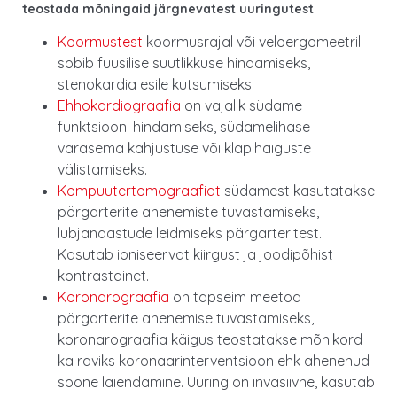
teostada mõningaid järgnevatest uuringutest
:
Koormustest
koormusrajal või veloergomeetril
sobib füüsilise suutlikkuse hindamiseks,
stenokardia esile kutsumiseks.
Ehhokardiograafia
on vajalik südame
funktsiooni hindamiseks, südamelihase
varasema kahjustuse või klapihaiguste
välistamiseks.
Kompuutertomograafiat
südamest kasutatakse
pärgarterite ahenemiste tuvastamiseks,
lubjanaastude leidmiseks pärgarteritest.
Kasutab ioniseervat kiirgust ja joodipõhist
kontrastainet.
Koronarograafia
on täpseim meetod
pärgarterite ahenemise tuvastamiseks,
koronarograafia käigus teostatakse mõnikord
ka raviks koronaarinterventsioon ehk ahenenud
soone laiendamine. Uuring on invasiivne, kasutab