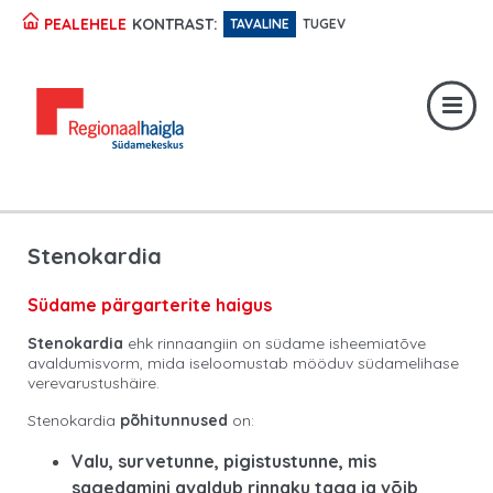
KONTRAST:
PEALEHELE
TAVALINE
TUGEV
Registratuur:
617 1049
Erakorraline abi:
617 1400
Digiregistratuur:
SISENE
Stenokardia
Südame pärgarterite haigus
Stenokardia
ehk rinnaangiin on südame isheemiatõve
avaldumisvorm, mida iseloomustab mööduv südamelihase
verevarustushäire.
Stenokardia
põhitunnused
on:
Valu, survetunne, pigistustunne, mis
sagedamini avaldub rinnaku taga ja võib