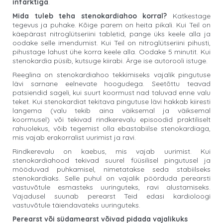
infarktiga
.
Mida tuleb teha stenokardiahoo korral?
Katkestage
tegevus ja puhake. Kõige parem on heita pikali. Kui Teil on
käepärast nitroglütseriini tabletid, pange üks keele alla ja
oodake selle imendumist. Kui Teil on nitroglütseriini pihusti,
pihustage lahust ühe korra keele alla. Oodake 5 minutit. Kui
stenokardia püsib, kutsuge kiirabi. Ärge ise autorooli istuge.
Reeglina on stenokardiahoo tekkimiseks vajalik pingutuse
lävi sarnane eelnevate hoogudega. Seetõttu teavad
patsiendid sageli, kui suurt koormust nad taluvad enne valu
teket. Kui stenokardiat tekitava pingutuse lävi hakkab kiiresti
langema (valu tekib aina väiksemal ja väiksemal
koormusel) või tekivad rindkerevalu episoodid praktiliselt
rahuolekus, võib tegemist olla ebastabiilse stenokardiaga,
mis vajab erakorralist uurimist ja ravi.
Rindkerevalu on kaebus, mis vajab uurimist. Kui
stenokardiahood tekivad suurel füüsilisel pingutusel ja
mööduvad puhkamisel, nimetatakse seda stabiilseks
stenokardiaks. Selle puhul on vajalik pöörduda perearsti
vastuvõtule esmasteks uuringuteks, ravi alustamiseks.
Vajadusel suunab perearst Teid edasi kardioloogi
vastuvõtule täiendavateks uuringuteks.
Perearst või südamearst võivad pidada vajalikuks