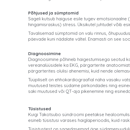
Põhjused ja sümptomid
Sageli kutsub haiguse esile tugev emotsionaalne (l
hingamisraskus) stress. Üksikutel juhtudel võib e
Tavalisemad sümptomid on valu rinnus, õhupuudu
päevade kuni nädalate vältel. Enamasti on see sood
Diagnoosimine
Diagnoosimine põhineb haigestumisega seotud kaeb
vereanalüüsidele ka EKG, pärgarterite anatoomiat 
pärgarterites olulisi ahenemisi, kuid nende olema
Tüüpiliselt on ehhokardiograafial näha vasaku va
muutused teistes südame piirkondades ning esined
saki muutused või QT-aja pikenemine ning esined
Tüsistused
Kuigi Takotsubo sündroomi peetakse healoomulise
esineb tüsistusi varases haiglaperioodis, kuid ra
Tüsistustest on sagedasemad äge südamepuudulikku