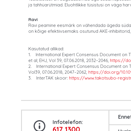
ja tahhüarütmiad. Eluohtlikke tüsistusi on väga h
Ravi
Ravi peamine eesmärk on vähendada ägeda südamepuu
on kõige efektiivsemaks osutunud AKE-inhibiitorid, 
Kasutatud allikad:
1. International Expert Consensus Document on Tak
et al; EHJ, Vol 39, 07.06.2018, 2032–2046,
https://d
2. International Expert Consensus Document on T
Vol39, 07.06.2018, 2047–2062,
https://doi.org/10.1
3. InterTAK skoor:
https://www.takotsubo-regis
Enne
Infotelefon:
617 1300