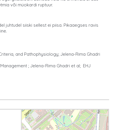
tmia või müokardi ruptuur.
htudel siiski sellest ei piisa. Pikaaegses ravis
mine.
Criteria, and Pathophysiology; Jelena-Rima Ghadri
 Management ; Jelena-Rima Ghadri et al; EHJ