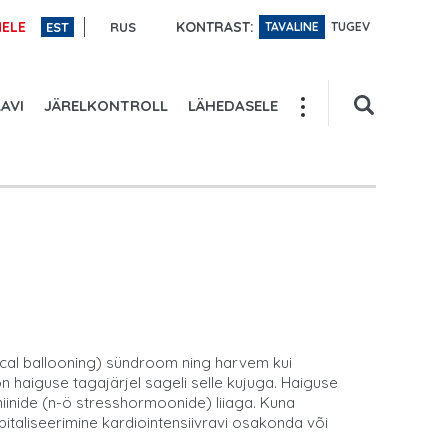
KONTRAST:
ELE
EST
RUS
TAVALINE
TUGEV
AVI
JÄRELKONTROLL
LÄHEDASELE
cal ballooning) sündroom ning harvem kui
haiguse tagajärjel sageli selle kujuga. Haiguse
iinide (n-ö stresshormoonide) liiaga. Kuna
pitaliseerimine kardiointensiivravi osakonda või