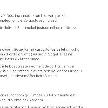
i füüsiline (insult, krambid, verejooks,
tunutest on üle 55-aastased naised.
rütmihäired. Südamekahjustuse nähud mööduvad
lüüsil. Sagedamini kasutatakse selleks, lisaks
hhokardiograafia) uuringut. Sageli ei esine
 ka InterTAK kriteeriume.
etiliste basaalsete segmentidega. Harvem on
asti ST-segmendi elevatsioon või depressioon, T-
musel juhtudest mõõdukalt tõusnud.
naarsündroomiga. Umbes 20%-l patsientidest
nide ja surma risk kõrgem.
egurgitatsioon. Esineda võib ka erinevaid bradü-