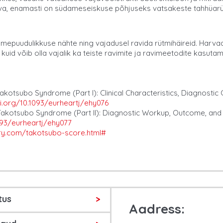
arva, enamasti on südameseiskuse põhjuseks vatsakeste tahhüarü
dulikkuse nähte ning vajadusel ravida rütmihäireid. Harvadel ju
kuid võib olla vajalik ka teiste ravimite ja ravimeetodite kasuta
otsubo Syndrome (Part I): Clinical Characteristics, Diagnostic 
oi.org/10.1093/eurheartj/ehy076
akotsubo Syndrome (Part II): Diagnostic Workup, Outcome, and
093/eurheartj/ehy077
try.com/takotsubo-score.html#
tus
Aadress: