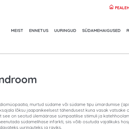
PEALEH
MEIST
ENNETUS
UURINGUD
SÜDAMEHAIGUSED
R
ündroom
ardiomüopaatia, murtud südame või südame tipu ümardumise (api
ajala lõksu jaapanikeelsest tähendusest kuna vasak vatsake on 
 see on seotud ülemäärase sümpaatilise stiimuli ja katehhoolam
meenutada südamelihase infarkti, siis võib osutuda vajalikuks hos
davateks uuringuteks ja raviks.