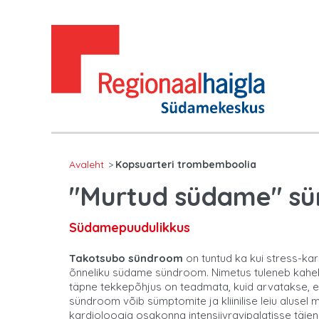
Avaleht
Kopsuarteri trombemboolia
"Murtud südame" s
Südamepuudulikkus
Takotsubo sündroom
on tuntud ka kui stress-k
õnneliku südame sündroom. Nimetus tuleneb kaheks
täpne tekkepõhjus on teadmata, kuid arvatakse, et
sündroom võib sümptomite ja kliinilise leiu alusel 
kardioloogia osakonna intensiivravipalatisse täien