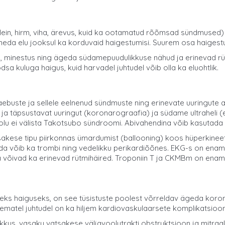
ein, hirm, viha, ärevus, kuid ka ootamatud rõõmsad sündmused) võ
sineda elu jooksul ka korduvaid haigestumisi. Suurem osa haiges
s, minestus ning ägeda südamepuudulikkuse nähud ja erinevad 
sa kuluga haigus, kuid harvadel juhtudel võib olla ka eluohtlik.
uste ja sellele eelnenud sündmuste ning erinevate uuringute ana
ja täpsustavat uuringut (koronarograafia) ja südame ultraheli (e
solu ei välista Takotsubo sündroomi. Abivahendina võib kasutada
tsakese tipu piirkonnas ümardumist (ballooning) koos hüperkine
a võib ka trombi ning vedelikku perikardiõõnes. EKG-s on enam
a võivad ka erinevad rütmihäired. Troponiin T ja CKMBm on ena
ks haiguseks, on see tüsistuste poolest võrreldav ägeda koro
skematel juhtudel on ka hiljem kardiovaskulaarsete komplikatsioo
s, vasaku vatsakese väljavoolutrakti obstruktsioon ja mitraalr