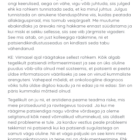
ongi keerulised, aega on vähe, vigu võib juhtuda, siis julged
ehk ka rohkem tunnistada seda, et ka minul juhtus. Julgus
tunnistada on ainukene tõenduspõhine viis, kuidas peatada
allakäiguspiraal, mis toimub veajärgselt. Me muutume
ebakindlaks ja ärevaks ning hakkame ennast süüdistama ja
kui miski ei sekku sellesse, siis see viib järgmiste vigadeni.
See mis aitab, on just kolleegiga rääkimine, nii et
patsiendikindlustusseadus on kindlasti seda tabu
vähendanud.
KE: Viimasel ajal räägitakse sellest rohkem. Kõik algab
tegelikult patsiendi informeerimisest ja see on üks oluline
puudus võib-olla olnud meil süsteemis, et patsienti ei peeta
üldse informatsiooni vääriliseks ja see on viinud kummaliste
arenguteni. Vahepeal mõeldi, et onkoloogiline diagnoos
võiks tulla üldse digiloo kaudu ja nii edasi ja nii edasi. Siin on
päris kummalisi mõtteid olnud.
Tegelikult on ju nii, et arstidena peame teadma riske, mis
meie protseduurid ja ravitegevus toovad. Ja kui me
räägime patsiendiga nagu võrdne võrdsega ja oleme
selgitanud kõik need võimalikud viltuminekud, siis üldiselt
neid probleeme ei tule. Ja korduv vestlus peale probleemi
tekkimist nii patsiendi kui ka patsiendi sugulastega on
samuti väga oluline. Nii et väga paljuski on see kinni meie
kommunikatsioonis ja teine asi on dokumenteerimine. Ehk