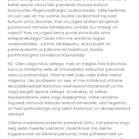
kahel aastal viinud läbi patsiendi ohutuse kultuuri
küsimustiku Regionaalhaigla osakondades. Selle keskmes
on just see, et me uurime, kuidas osakonnad tajuvad
kultuuri oma üksustes. Kas sa julged endast kõrgemal
positsioonil inimese tähelepanu juhtida, kui midagi on
valesti? Kas sa julged tema poole pöörduda oma
ettepanekutega? Seda infot me anname tagasi
osakondadele. Juhime tähelepanu, et kui kuskil on
parenduskohti ja pakume ka teadmust, kuidas
psühholoogilist turvalisust kasvatada.
KE: Olen väga nõus sellega, meil on haiglas hea käitumise
tava ja mõtleme selle all omavahelist käitumist personali
sees ja patsiendiga. Peame veel palju selle kallal vaeva
nägema. Üks probleem on see, et me mõnikord võtame
ebaadekvaatset käitumist iseenesestmõistetavalt ja me
väga kergelt lepime sellega. Arvatakse, et sellest
teadaandmine oleks nagu kaebamine. Vahel anname
õigused niimoodi käituda teatud inimestele, sest tegemist
on hea spetsialistiga ning sellist käitumist on aktsepteeritud
aastaid.
Oleme meditsiinisüsteemis patsiendi tõttu, me peame kogu
aeg seda meelde tuletama. Ükskõik kas me oleme
tugipersonal või kliiniline personal, meie põhieesmärk on