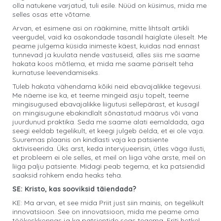
olla natukene varjatud, tuli esile. Nüüd on küsimus, mida me
selles osas ette võtame.
Arvan, et esimene asi on rääkimine, mitte lihtsalt artikli
veergudel, vaid ka osakondade tasandil haiglate üleselt. Me
peame julgema küsida inimeste käest, kuidas nad ennast
tunnevad ja kuulata nende vastuseid, alles siis me saame
hakata koos mõtlema, et mida me saame päriselt teha
kurnatuse leevendamiseks.
Tuleb hakata vähendama kõiki neid ebavajalikke tegevusi.
Me näeme ise ka, et teeme mingeid asju topelt, teeme
mingisugused ebavajalikke liigutusi sellepärast, et kusagil
on mingisugune ebakindlalt sõnastatud määrus või vana
juurdunud praktika. Seda me saame alati eemaldada, aga
seegi eeldab tegelikult, et keegi julgeb öelda, et ei ole vaja.
Suuremas plaanis on kindlasti vaja ka patsiente
aktiviseerida. Üks arst, keda intervjueerisin, ütles väga ilusti,
et probleem ei ole selles, et meil on liiga vähe arste, meil on
liiga palju patsiente. Midagi peab tegema, et ka patsiendid
saaksid rohkem enda heaks teha.
SE: Kristo, kas sooviksid täiendada?
KE: Ma arvan, et see mida Priit just siin mainis, on tegelikult
innovatsioon. See on innovatsioon, mida me peame oma
töökeskkonnas ja ka patsientide seas tegema. Eriti hetkel,