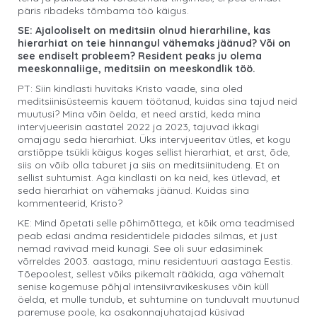
päris ribadeks tõmbama töö käigus.
SE: Ajalooliselt on meditsiin olnud hierarhiline, kas
hierarhiat on teie hinnangul vähemaks jäänud? Või on
see endiselt probleem? Resident peaks ju olema
meeskonnaliige, meditsiin on meeskondlik töö.
PT: Siin kindlasti huvitaks Kristo vaade, sina oled
meditsiinisüsteemis kauem töötanud, kuidas sina tajud neid
muutusi? Mina võin öelda, et need arstid, keda mina
intervjueerisin aastatel 2022 ja 2023, tajuvad ikkagi
omajagu seda hierarhiat. Üks intervjueeritav ütles, et kogu
arstiõppe tsükli käigus koges sellist hierarhiat, et arst, õde,
siis on võib olla taburet ja siis on meditsiinitudeng. Et on
sellist suhtumist. Aga kindlasti on ka neid, kes ütlevad, et
seda hierarhiat on vähemaks jäänud. Kuidas sina
kommenteerid, Kristo?
KE: Mind õpetati selle põhimõttega, et kõik oma teadmised
peab edasi andma residentidele pidades silmas, et just
nemad ravivad meid kunagi. See oli suur edasiminek
võrreldes 2003. aastaga, minu residentuuri aastaga Eestis.
Tõepoolest, sellest võiks pikemalt rääkida, aga vähemalt
senise kogemuse põhjal intensiivravikeskuses võin küll
öelda, et mulle tundub, et suhtumine on tunduvalt muutunud
paremuse poole, ka osakonnajuhatajad küsivad