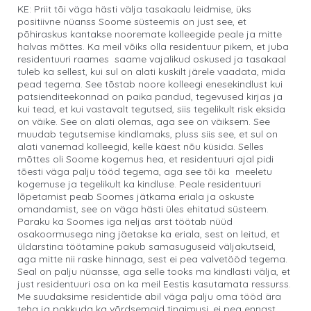
KE: Priit tõi väga hästi välja tasakaalu leidmise, üks
positiivne nüanss Soome süsteemis on just see, et
põhiraskus kantakse nooremate kolleegide peale ja mitte
halvas mõttes. Ka meil võiks olla residentuur pikem, et juba
residentuuri raames saame vajalikud oskused ja tasakaal
tuleb ka sellest, kui sul on alati kuskilt järele vaadata, mida
pead tegema. See tõstab noore kolleegi enesekindlust kui
patsienditeekonnad on paika pandud, tegevused kirjas ja
kui tead, et kui vastavalt tegutsed, siis tegelikult risk eksida
on väike. See on alati olemas, aga see on väiksem. See
muudab tegutsemise kindlamaks, pluss siis see, et sul on
alati vanemad kolleegid, kelle käest nõu küsida. Selles
mõttes oli Soome kogemus hea, et residentuuri ajal pidi
tõesti väga palju tööd tegema, aga see tõi ka meeletu
kogemuse ja tegelikult ka kindluse. Peale residentuuri
lõpetamist peab Soomes jätkama eriala ja oskuste
omandamist, see on väga hästi üles ehitatud süsteem.
Paraku ka Soomes iga neljas arst töötab nüüd
osakoormusega ning jäetakse ka eriala, sest on leitud, et
üldarstina töötamine pakub samasuguseid väljakutseid,
aga mitte nii raske hinnaga, sest ei pea valvetööd tegema.
Seal on palju nüansse, aga selle tooks ma kindlasti välja, et
just residentuuri osa on ka meil Eestis kasutamata ressurss.
Me suudaksime residentide abil väga palju oma tööd ära
teha ja pakkuda ka võrdsemaid tingimusi, ei pea ennast