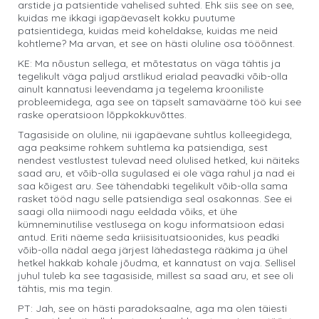
arstide ja patsientide vahelised suhted. Ehk siis see on see,
kuidas me ikkagi igapäevaselt kokku puutume
patsientidega, kuidas meid koheldakse, kuidas me neid
kohtleme? Ma arvan, et see on hästi oluline osa tööõnnest.
KE: Ma nõustun sellega, et mõtestatus on väga tähtis ja
tegelikult väga paljud arstlikud erialad peavadki võib-olla
ainult kannatusi leevendama ja tegelema krooniliste
probleemidega, aga see on täpselt samaväärne töö kui see
raske operatsioon lõppkokkuvõttes.
Tagasiside on oluline, nii igapäevane suhtlus kolleegidega,
aga peaksime rohkem suhtlema ka patsiendiga, sest
nendest vestlustest tulevad need olulised hetked, kui näiteks
saad aru, et võib-olla sugulased ei ole väga rahul ja nad ei
saa kõigest aru. See tähendabki tegelikult võib-olla sama
rasket tööd nagu selle patsiendiga seal osakonnas. See ei
saagi olla niimoodi nagu eeldada võiks, et ühe
kümneminutilise vestlusega on kogu informatsioon edasi
antud. Eriti näeme seda kriisisituatsioonides, kus peadki
võib-olla nädal aega järjest lähedastega rääkima ja ühel
hetkel hakkab kohale jõudma, et kannatust on vaja. Sellisel
juhul tuleb ka see tagasiside, millest sa saad aru, et see oli
tähtis, mis ma tegin.
PT: Jah, see on hästi paradoksaalne, aga ma olen täiesti