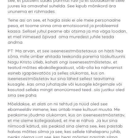
see, et patsient saaks parimat ravi ja et suudaksime selle
juures ka omavahel suhelda. See kipub mõnikord ära
ununema eri rühmades.
Teine asi on see, et haigla siiski ei ole meie personaalne
pesa, et toome sinna oma emotsioonid ja probleemid
kaasa. Sellisel juhul peame abi otsima ja ma väga loodan,
et meil inimesed õpivad oma muredest juhile teada
andma.
PT: Ma arvan, et see iseenesestmõistetavus on hästi hea
sõna, mille ümber ehitada teekonda parema töökultuurini.
Nagu Kristo ütleb, kohati ongi iseenesestmõistetav, et
teatud mõttes ebakollegiaalsust, võib-olla ka nähvamist
esineb igapäevatöös ja selles olukorras, kus on
iseenesestmõistetav kui sina lähed sellest teavitama
kusagile…kas oma juhatajale või kusagile kõrgemale või
kasutad selleks mingit anonüümsed teed…siis justkui oled
sina see paha.
Mõeldakse, et alati on nii tehtud ja nüüd oled see
ebameeldiv inimene, kes üritab meie kultuuri muuta. Me
peaksime jõudma olukorrani, kus on iseenesestmõistetav,
et me oleme kollegiaalsed, et me ei nähva. Ja kui sina
niimoodi käitud, siis peaksid sina olema see, kes paistab
halvas mõttes silma ja see, kes sellele tähelepanu juhib,
peaks olema just see, kes heas mõistes paistab silma