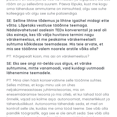
rõõm on ju sellevõrra suurem. Päeva lõpuks, kust me kogu
oma tähenduse ammutame on inimsuhted, olgu see suhe
kolleegiga või olgu see suhe patsiendiga.
SE: Selline lihtne tõdemus ja lihtne igaühel midagi ette
võtta. Lõpetaks vestluse tööõnne teemaga.
Nädalavahetusel osalesin TEDx konverentsil ja seal oli
üks esineja, kes tõi välja huvitava termini nagu
värskemeelsus, et me peaksime värskemeelselt
suhtuma kõikidesse teemadesse. Mis teie arvate, et
mis see tööõnne valem noorele arstile võiks olla?
PT: Kõigepealt küsin, mis asi on värskemeelsus?
SE: Eks see ongi nii-öelda uus algus, et värske
suhtumine, mitte vanamoodi, vaid kuidagi uutmoodi
lähenemine teemadele.
PT: Mina olen hästi konservatiivne selle tööõnne suhtes.
Selles mõttes, et kogu minu usk on ühes
neljakümneaastases juhtimisteoorias, mis on
enesemääramise teooria ja mis ütleb, et kui tahad tööl olla
õnnelik, vajad sa kolme asja: autonoomiat, meisterlikkust ja
tähenduslikkust. Autonoomia tähendab seda, et meil on
kontroll selle üle, kuidas me oma tööd teeme. See võib olla
paindlik töögraafik, aga see ei ole ainult seda. See võib olla