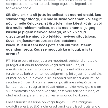
sellepärast, et tema kaitseb kõigi õigust kollegiaalsele
töökeskkonnale.
SE: Sinu artiklis oli juttu ka sellest, et noored arstid, kes
saavad tagasilöögi, kui nad küsivad vanemalt kolleegilt
nõu ja neile öeldakse, et ära tule minu käest küsima või
ära mulle rohkem helista, et siis nad enam ei julgegi
küsida ja pigem riskivad sellega, et vaikivad ja
otsustavad ise ning võib tekkida ravivea situatsioon.
Suvel on jõustumas uus seadus, patsiendi
kindlustussüsteem koos patsiendi ohutussüsteemi
uuendamisega. Kas see muudab ka midagi, mis te
arvate?
PT: Ma arvan, et see juba on muutnud, patsiendiohutus on
ju tegelikult olnud teemaks väga avalikult. See, et
meditsiinisüsteemis juhtub vigu, et patsient võib saada
tervishoius kahju, on tulnud selgemini pildile just tänu sellele,
et meil on olnud elavad diskussioonid patsiendikindlustuse
seaduse ümber. Arvan, et see on positiivne sellepärast, et
kui teemast ei räägita ja tõesti näiteks tekib raviviga, siis on
suur motivatsioon seda varjata, sest võib tekkida tunne, et
oled ebakompetentne arst, kes ei saanud hakkama.
Enesesüüdistuse laine on väga tugev. Kui me räägime
avatult sellest, et töötingimused ongi keerulised, patsiendid