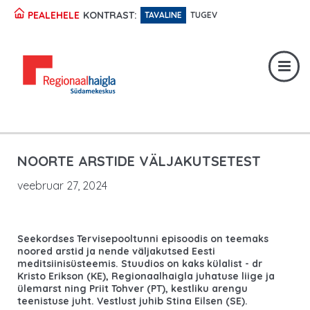
KONTRAST:
PEALEHELE
TAVALINE
TUGEV
Registratuur:
617 1049
Erakorraline abi:
617 1400
Digiregistratuur:
SISENE
NOORTE ARSTIDE VÄLJAKUTSETEST
veebruar 27, 2024
Seekordses Tervisepooltunni episoodis on teemaks
noored arstid ja nende väljakutsed Eesti
meditsiinisüsteemis. Stuudios on kaks külalist - dr
Kristo Erikson (KE), Regionaalhaigla juhatuse liige ja
ülemarst ning Priit Tohver (PT), kestliku arengu
teenistuse juht. Vestlust juhib Stina Eilsen (SE).