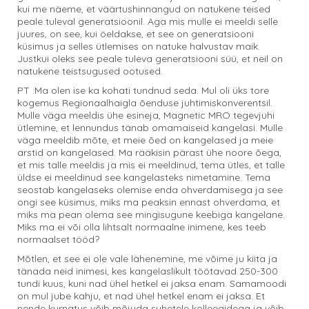
kui me näeme, et väärtushinnangud on natukene teised
peale tuleval generatsioonil. Aga mis mulle ei meeldi selle
juures, on see, kui öeldakse, et see on generatsiooni
küsimus ja selles ütlemises on natuke halvustav maik.
Justkui oleks see peale tuleva generatsiooni süü, et neil on
natukene teistsugused ootused.
PT :Ma olen ise ka kohati tundnud seda. Mul oli üks tore
kogemus Regionaalhaigla õenduse juhtimiskonverentsil.
Mulle väga meeldis ühe esineja, Magnetic MRO tegevjuhi
ütlemine, et lennundus tänab omamaiseid kangelasi. Mulle
väga meeldib mõte, et meie õed on kangelased ja meie
arstid on kangelased. Ma rääkisin pärast ühe noore õega,
et mis talle meeldis ja mis ei meeldinud, tema ütles, et talle
üldse ei meeldinud see kangelasteks nimetamine. Tema
seostab kangelaseks olemise enda ohverdamisega ja see
ongi see küsimus, miks ma peaksin ennast ohverdama, et
miks ma pean olema see mingisugune keebiga kangelane.
Miks ma ei või olla lihtsalt normaalne inimene, kes teeb
normaalset tööd?
Mõtlen, et see ei ole vale lähenemine, me võime ju kiita ja
tänada neid inimesi, kes kangelaslikult töötavad 250-300
tundi kuus, kuni nad ühel hetkel ei jaksa enam. Samamoodi
on mul jube kahju, et nad ühel hetkel enam ei jaksa. Et
nende kurnatus võib mõjuda suhetele kolleegidega ja võib