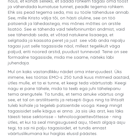
nõus, et kohati selleks, et saada rohkem tagasi oma tööst
ja vähendada kurnatuse tunnet, peadki tegema rohkem.
Ehk siis pead tegema seda, mis su tööle tähenduse annab.
See, mille Kristo välja tõi, on hästi oluline, see on töö
patsiendi ja lähedastega, mis mõnes mõttes on arstile
lisatöö. See ei tähenda vaid telefoninumbri andmist, vaid
see tähendab seda, et võtad natukene lisaaega, et
selgitada ja kaasata peret ja just see võib anda niipalju
tagasi just selle tagasiside näol, millest tegelikult väga
paljud, eriti noored arstid, puudust tunnevad. Teine on see
formaalne tagasiside, mida me saame, näiteks läbi
juhendaja.
Mul on kaks vastandlikku näidet oma intervjuudest. Üks
inimene, kes töötas EMO-s 250 tundi kuus mitmeid aastaid,
ütles mulle, et ta ei tunne, et keegi teda väärtustab. Keegi
nagu ei pane tähele, mida ta teeb ega juhi tähelepanu
tema arengutele. Ta tundis, et tema ainuke väärtus ongi
see, et tal on arstilitsents ja retsepti õigus ning ta lihtsalt
tuleb kohale ja tegeleb patsientide vooga. Keegi mingit
tagasisidet selle käigus ei anna. Ja siis üks arst, kes läks
täiesti teise sektorisse – tehnoloogiaettevõttesse - ning
ütles, et kui ta seal mingisuguseid asju, tõesti algaja asju
tegi, ta sai nii palju tagasisidet, et tundis ennast
väärtuslikumana kui haiglas elusid päästes.