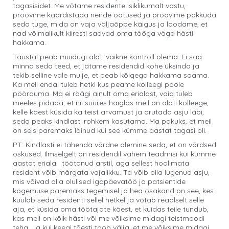
tagasisidet. Me võtame residente isiklikumalt vastu,
proovime kaardistada nende ootused ja proovime pakkuda
seda tuge, mida on vaja väljaõppe käigus ja loodame, et
nad võimalikult kiiresti saavad oma tööga väga hästi
hakkama.
Taustal peab muidugi alati vaikne kontroll olema. Ei saa
minna seda teed, et jätame residendid kohe üksinda ja
tekib selline vale mulje, et peab kõigega hakkama saama.
Ka meil endal tuleb hetki kus peame kolleegi poole
pöörduma. Ma ei räägi ainult oma erialast, vaid tuleb
meeles pidada, et nii suures haiglas meil on alati kolleege,
kelle käest küsida ka teist arvamust ja arutada asju läbi,
seda peaks kindlasti rohkem kasutama. Ma pakuks, et meil
on seis paremaks läinud kui see kümme aastat tagasi oli.
PT: Kindlasti ei tähenda võrdne olemine seda, et on võrdsed
oskused. Ilmselgelt on residendil vähem teadmisi kui kümme
aastat erialal töötanud arstil, aga sellest hoolimata
resident võib märgata vajalikku. Ta võib olla lugenud asju,
mis võivad olla olulised igapäevatöö ja patsientide
kogemuse paremaks tegemisel ja hea osakond on see, kes
kuulab seda residenti sellel hetkel ja võtab reaalselt selle
aja, et küsida oma töötajate käest, et kuidas teile tundub,
kas meil on kõik hästi või me võiksime midagi teistmoodi
teha. Ja kui keegi tõesti toob välja, et me võiksime midagi