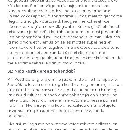
Kõigepealt tuleb kindlasti vaadata, et enda üksuses oleks
kõik korras. Seal on väga palju asju, mida saaks teha.
Alustades lihtsatest asjadest, näiteks sõnastame oma
ühised kokkulepped ja sõnastame kuidas meie tõlgendame
Regionaalhaigla väärtuseid. Reageerime koheselt kui
näeme, et keegi on ebakollegiaalne. Kui keegi käitub inetult
teise vastu ja see võib ka tähendada muudatusi personalis.
See on tähendanud muudatusi personalis ka minu üksuses
ja ma arvan, et tulemus on selles mõttes super hea, et
näen, kuivõrd hea on tegelikult meie üksuses töötada täna.
Ja ma loodan, et see kandub üle sellele, kuidas me
suhtleme kolleegiga ülejäänud majas. Peame küsima, mida
meie saame teha ülejäänud maja jaoks?
SE: Mida kestlik areng tähendab?
PT: Kestlik areng ei ole minu jaoks mitte ainult rohepööre.
See võib olla osa sellest, aga kestlik areng on areng, mis on
jätkusuutlik. Tänapäeva tervishoid ei arene minu hinnangul
jätkusuutlikult, see areneb õhinapõhiselt ja õhin saab ühel
hetkel otsa. Kestlik on see, et me võtame arvesse päriselt
neid inimlikke piire ja me kuulame kõikide oma töötajate
arvamust ning kasutame seda, et teha tervishoidu
paremaks.
Üks asi, millega me panustame kõige rohkem sellesse, on
psühholoogilise turvalisuse arendamine ehk siis me oleme