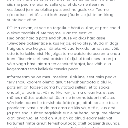
siis me peame leidma selle aja, et dokumenteerime
vestlused ja muu olulise patsiendi haiguslukku. Teame
ajalooliselt, et tõsiseid kohtusse jõudmise juhte on ikkagi
suhteliselt vähe.
PT: Ma arvan, et see on tegelikult hästi oluline, et patsiendid
oleksid teadlikud. Me tegime ju aasta eest ka
Regionaalhaigla patsiendiohutuse voldiku haiglasse
tulevatele patsientidele, kus kirjas, et võibki juhtuda midagi
haiglas oleku käigus, näiteks võivad tekkida lamatised, võib
ette tulla kukkumisi. Me julgustame patsiente osalema enda
identifitseerimisel, sest patsient üldjuhul teab, kes ta on ja
võib väga hästi aidata tervishoiutöötajat, kes võib-olla
kogemata teda kellekski teiseks peab.
Informeerimine on minu meelest ülioluline, sest miks peaks
tervishoiu koorem olema ainult tervishoiutöötaja õlul kui
patsient on täpselt sama huvitatud sellest, et ta saaks
ohutut ja parimat võimalikku ravi ja ma arvan ka, et see
mõnes mõttes patsiendi tõstmine informatsiooni mõistes
võrdsele tasandile tervishoiutöötajaga, aitab ka selle teise
probleemi vastu, mida ma oma artiklis välja tõin, kus arsti
ja patsiendi suhted tegelikult ei ole nii head, nagu me oleme
alati arvanud, et nad on. Kus on ka olnud ebameeldivat
käitumist mitte ainult tervishoiutöötajatelt patsiendi suunas,