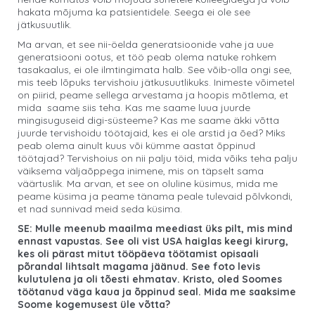
hakata mõjuma ka patsientidele. Seega ei ole see
jätkusuutlik.
Ma arvan, et see nii-öelda generatsioonide vahe ja uue
generatsiooni ootus, et töö peab olema natuke rohkem
tasakaalus, ei ole ilmtingimata halb. See võib-olla ongi see,
mis teeb lõpuks tervishoiu jätkusuutlikuks. Inimeste võimetel
on piirid, peame sellega arvestama ja hoopis mõtlema, et
mida saame siis teha. Kas me saame luua juurde
mingisuguseid digi-süsteeme? Kas me saame äkki võtta
juurde tervishoidu töötajaid, kes ei ole arstid ja õed? Miks
peab olema ainult kuus või kümme aastat õppinud
töötajad? Tervishoius on nii palju töid, mida võiks teha palju
väiksema väljaõppega inimene, mis on täpselt sama
väärtuslik. Ma arvan, et see on oluline küsimus, mida me
peame küsima ja peame tänama peale tulevaid põlvkondi,
et nad sunnivad meid seda küsima.
SE: Mulle meenub maailma meediast üks pilt, mis mind
ennast vapustas. See oli vist USA haiglas keegi kirurg,
kes oli pärast mitut tööpäeva töötamist opisaali
põrandal lihtsalt magama jäänud. See foto levis
kulutulena ja oli tõesti ehmatav. Kristo, oled Soomes
töötanud väga kaua ja õppinud seal. Mida me saaksime
Soome kogemusest üle võtta?