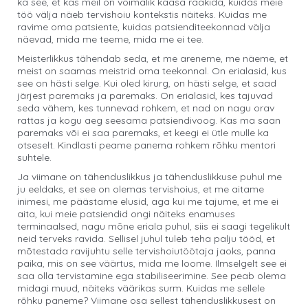
ka see, et kas meil on võimalik kaasa rääkida, kuidas meie
töö välja näeb tervishoiu kontekstis näiteks. Kuidas me
ravime oma patsiente, kuidas patsienditeekonnad välja
näevad, mida me teeme, mida me ei tee.
Meisterlikkus tähendab seda, et me areneme, me näeme, et
meist on saamas meistrid oma teekonnal. On erialasid, kus
see on hästi selge. Kui oled kirurg, on hästi selge, et saad
järjest paremaks ja paremaks. On erialasid, kes tajuvad
seda vähem, kes tunnevad rohkem, et nad on nagu orav
rattas ja kogu aeg seesama patsiendivoog. Kas ma saan
paremaks või ei saa paremaks, et keegi ei ütle mulle ka
otseselt. Kindlasti peame panema rohkem rõhku mentori
suhtele.
Ja viimane on tähenduslikkus ja tähenduslikkuse puhul me
ju eeldaks, et see on olemas tervishoius, et me aitame
inimesi, me päästame elusid, aga kui me tajume, et me ei
aita, kui meie patsiendid ongi näiteks enamuses
terminaalsed, nagu mõne eriala puhul, siis ei saagi tegelikult
neid terveks ravida. Sellisel juhul tuleb teha palju tööd, et
mõtestada ravijuhtu selle tervishoiutöötaja jaoks, panna
paika, mis on see väärtus, mida me loome. Ilmselgelt see ei
saa olla tervistamine ega stabiliseerimine. See peab olema
midagi muud, näiteks väärikas surm. Kuidas me sellele
rõhku paneme? Viimane osa sellest tähenduslikkusest on