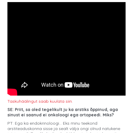
Taskuhäälingut saab kuulata siin.
SE: Priit, sa oled tegelikult ju ka arstiks õppinud, aga
sinust ei saanud ei onkoloogi ega ortopeedi. Miks?
PT: Ega ka endokrinoloogi… Eks minu teekond
arstiteaduskonna sisse ja sealt välja ongi olnud natukene