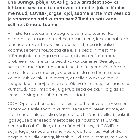
ühe uuringu põhjal USAs ligi 20% arstidest sooviks
lahkuda, sest nad tunnetavad, et nad ei jaksa. Kuidas
me nüüd, COVIDi- järgsel ajal, saame arste motiveerida
ja vabastada neid kurnatusest? Tundub natukene
selline võimatu teema.
PT: Eks ta natukene muidugi ole võimatu teema. Kui
eeldame, et kusagil on selline tark inimene, kes suudab ära
lahendada kõik tervishoiuprobleemid, luua ideaalse
koormuse tervishoiutöötajatele, siis seda inimest me
jäämegi otsima. Aga ma ei usu, et see on ületamatu
probleem, kui me oma pead kokku paneme. See algab
sellest, et me räägime kurnatusest ja julgeme välja öelda,
et olen läbi põlenud, ei jaksa enam. Ja me teeme seda
võimalikult varakult ja avatult, et sellele oleks võimalik
reageerida. Intervjueeritavad tõid välja, et isegi kui nad olid
kurnatud, nad lihtsalt ei julgenud seda öelda. "Haiglas sa
lihtsalt ei vingu" oli ühe inimese tsitaat
COVID-periood on ühes mõttes olnud tänuväärne - see on
nii teravalt esile toonud kurnatuse teema. Meenutame, et
meie enda haiglas ikka väga aktiivselt räägiti sellest, pakuti
igasuguseid eneseabimeetodeid ja nõustamist COVID-
perioodi ajal. Oluline, et me nüüd ei ütleks, et COVID on
selja taga ja nüüd on rahulikud ajad tulemas. Rahulikku
aega ei olnudki kunagi, lihtsalt nüüd see kurnatus, mis võis