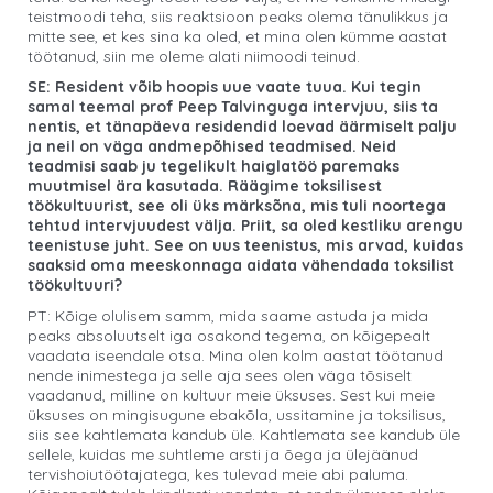
teistmoodi teha, siis reaktsioon peaks olema tänulikkus ja
mitte see, et kes sina ka oled, et mina olen kümme aastat
töötanud, siin me oleme alati niimoodi teinud.
SE: Resident võib hoopis uue vaate tuua. Kui tegin
samal teemal prof Peep Talvinguga intervjuu, siis ta
nentis, et tänapäeva residendid loevad äärmiselt palju
ja neil on väga andmepõhised teadmised. Neid
teadmisi saab ju tegelikult haiglatöö paremaks
muutmisel ära kasutada. Räägime toksilisest
töökultuurist, see oli üks märksõna, mis tuli noortega
tehtud intervjuudest välja. Priit, sa oled kestliku arengu
teenistuse juht. See on uus teenistus, mis arvad, kuidas
saaksid oma meeskonnaga aidata vähendada toksilist
töökultuuri?
PT: Kõige olulisem samm, mida saame astuda ja mida
peaks absoluutselt iga osakond tegema, on kõigepealt
vaadata iseendale otsa. Mina olen kolm aastat töötanud
nende inimestega ja selle aja sees olen väga tõsiselt
vaadanud, milline on kultuur meie üksuses. Sest kui meie
üksuses on mingisugune ebakõla, ussitamine ja toksilisus,
siis see kahtlemata kandub üle. Kahtlemata see kandub üle
sellele, kuidas me suhtleme arsti ja õega ja ülejäänud
tervishoiutöötajatega, kes tulevad meie abi paluma.