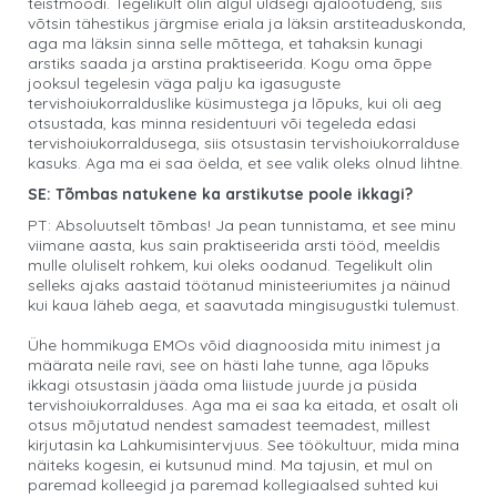
teistmoodi. Tegelikult olin algul üldsegi ajalootudeng, siis
võtsin tähestikus järgmise eriala ja läksin arstiteaduskonda,
aga ma läksin sinna selle mõttega, et tahaksin kunagi
arstiks saada ja arstina praktiseerida. Kogu oma õppe
jooksul tegelesin väga palju ka igasuguste
tervishoiukorralduslike küsimustega ja lõpuks, kui oli aeg
otsustada, kas minna residentuuri või tegeleda edasi
tervishoiukorraldusega, siis otsustasin tervishoiukorralduse
kasuks. Aga ma ei saa öelda, et see valik oleks olnud lihtne.
SE: Tõmbas natukene ka arstikutse poole ikkagi?
PT: Absoluutselt tõmbas! Ja pean tunnistama, et see minu
viimane aasta, kus sain praktiseerida arsti tööd, meeldis
mulle oluliselt rohkem, kui oleks oodanud. Tegelikult olin
selleks ajaks aastaid töötanud ministeeriumites ja näinud
kui kaua läheb aega, et saavutada mingisugustki tulemust.
Ühe hommikuga EMOs võid diagnoosida mitu inimest ja
määrata neile ravi, see on hästi lahe tunne, aga lõpuks
ikkagi otsustasin jääda oma liistude juurde ja püsida
tervishoiukorralduses. Aga ma ei saa ka eitada, et osalt oli
otsus mõjutatud nendest samadest teemadest, millest
kirjutasin ka Lahkumisintervjuus. See töökultuur, mida mina
näiteks kogesin, ei kutsunud mind. Ma tajusin, et mul on
paremad kolleegid ja paremad kollegiaalsed suhted kui