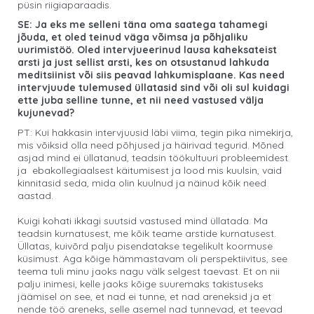
püsin riigiaparaadis.
SE: Ja eks me selleni täna oma saatega tahamegi
jõuda, et oled teinud väga võimsa ja põhjaliku
uurimistöö. Oled intervjueerinud lausa kaheksateist
arsti ja just sellist arsti, kes on otsustanud lahkuda
meditsiinist või siis peavad lahkumisplaane. Kas need
intervjuude tulemused üllatasid sind või oli sul kuidagi
ette juba selline tunne, et nii need vastused välja
kujunevad?
PT: Kui hakkasin intervjuusid läbi viima, tegin pika nimekirja,
mis võiksid olla need põhjused ja häirivad tegurid. Mõned
asjad mind ei üllatanud, teadsin töökultuuri probleemidest
ja ebakollegiaalsest käitumisest ja lood mis kuulsin, vaid
kinnitasid seda, mida olin kuulnud ja näinud kõik need
aastad.
Kuigi kohati ikkagi suutsid vastused mind üllatada. Ma
teadsin kurnatusest, me kõik teame arstide kurnatusest.
Üllatas, kuivõrd palju pisendatakse tegelikult koormuse
küsimust. Aga kõige hämmastavam oli perspektiivitus, see
teema tuli minu jaoks nagu välk selgest taevast. Et on nii
palju inimesi, kelle jaoks kõige suuremaks takistuseks
jäämisel on see, et nad ei tunne, et nad areneksid ja et
nende töö areneks, selle asemel nad tunnevad, et teevad