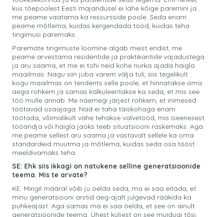
kus tõepoolest Eesti majandusel ei lähe kõige paremini ja
me peame vaatama ka ressursside poole. Seda enam
peame mõtlema, kuidas kergendada tööd, kuidas teha
tingimusi paremaks.
Paremate tingimuste loomine algab meist endist, me
peame arvestama residentide ja praktikantide vajadustega
ja aru saama, et me ei tohi neid kohe nurka ajada haigla
maailmas. Nagu siin juba varem välja tuli, siis tegelikult
kogu maailmas on tendents selle poole, et hinnatakse oma
aega rohkem ja samas kalkuleeritakse ka seda, et mis see
töö mulle annab. Me näemegi järjest rohkem, et inimesed
töötavad osaajaga. Nad ei taha täiskohaga enam
töötada, võimalikult vähe tehakse valvetööd, mis iseenesest
tööandja või haigla jaoks teeb situatsiooni raskemaks. Aga
me peame sellest aru saama ja vastavalt sellele ka oma
standardeid muutma ja mõtlema, kuidas seda osa tööst
meeldivamaks teha.
SE: Ehk siis ikkagi on natukene selline generatsioonide
teema. Mis te arvate?
KE: Mingil määral võib ju öelda seda, ma ei saa eitada, et
minu generatsiooni arstid aeg-ajalt julgevad rääkida ka
puhkeajast. Aga samas ma ei saa öelda, et see on ainult
generatsioonide teema. Ühest küljest on see muidugi tõsi,