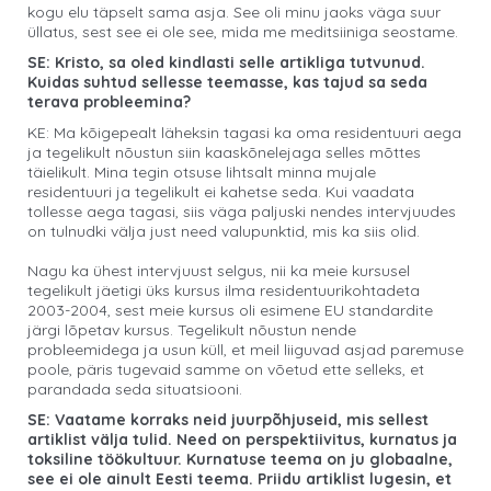
kogu elu täpselt sama asja. See oli minu jaoks väga suur
üllatus, sest see ei ole see, mida me meditsiiniga seostame.
SE: Kristo, sa oled kindlasti selle artikliga tutvunud.
Kuidas suhtud sellesse teemasse, kas tajud sa seda
terava probleemina?
KE: Ma kõigepealt läheksin tagasi ka oma residentuuri aega
ja tegelikult nõustun siin kaaskõnelejaga selles mõttes
täielikult. Mina tegin otsuse lihtsalt minna mujale
residentuuri ja tegelikult ei kahetse seda. Kui vaadata
tollesse aega tagasi, siis väga paljuski nendes intervjuudes
on tulnudki välja just need valupunktid, mis ka siis olid.
Nagu ka ühest intervjuust selgus, nii ka meie kursusel
tegelikult jäetigi üks kursus ilma residentuurikohtadeta
2003-2004, sest meie kursus oli esimene EU standardite
järgi lõpetav kursus. Tegelikult nõustun nende
probleemidega ja usun küll, et meil liiguvad asjad paremuse
poole, päris tugevaid samme on võetud ette selleks, et
parandada seda situatsiooni.
SE: Vaatame korraks neid juurpõhjuseid, mis sellest
artiklist välja tulid. Need on perspektiivitus, kurnatus ja
toksiline töökultuur. Kurnatuse teema on ju globaalne,
see ei ole ainult Eesti teema. Priidu artiklist lugesin, et