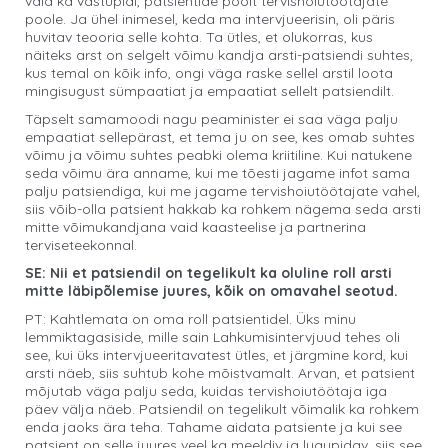
vaid ka vastupidi, patsientide poolt tervishoiutöötajate
poole. Ja ühel inimesel, keda ma intervjueerisin, oli päris
huvitav teooria selle kohta. Ta ütles, et olukorras, kus
näiteks arst on selgelt võimu kandja arsti-patsiendi suhtes,
kus temal on kõik info, ongi väga raske sellel arstil loota
mingisugust sümpaatiat ja empaatiat sellelt patsiendilt.
Täpselt samamoodi nagu peaminister ei saa väga palju
empaatiat sellepärast, et tema ju on see, kes omab suhtes
võimu ja võimu suhtes peabki olema kriitiline. Kui natukene
seda võimu ära anname, kui me tõesti jagame infot sama
palju patsiendiga, kui me jagame tervishoiutöötajate vahel,
siis võib-olla patsient hakkab ka rohkem nägema seda arsti
mitte võimukandjana vaid kaasteelise ja partnerina
terviseteekonnal.
SE: Nii et patsiendil on tegelikult ka oluline roll arsti
mitte läbipõlemise juures, kõik on omavahel seotud.
PT: Kahtlemata on oma roll patsientidel. Üks minu
lemmiktagasiside, mille sain Lahkumisintervjuud tehes oli
see, kui üks intervjueeritavatest ütles, et järgmine kord, kui
arsti näeb, siis suhtub kohe mõistvamalt. Arvan, et patsient
mõjutab väga palju seda, kuidas tervishoiutöötaja iga
päev välja näeb. Patsiendil on tegelikult võimalik ka rohkem
enda jaoks ära teha. Tahame aidata patsiente ja kui see
patsient on selle juures veel ka meeldiv ja lugupidav, siis see