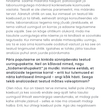
hindame: saame määrata haigust, patoloogiat ja
laboriuuringutega mõnikord konkreetsele küsimusele
vastata. Teisalt ei ole olemas parameetrit, mis määraks
tervist. Ääretult ohtlik on see, kui inimesel on teatud liiki
kaebused ja ta läheb, eelnevalt arstiga konsulteerides või
mitte, laborianalüüsi tegema ning jõuab järeldusele, et
tema valitud uuringud on korras ja edasine tegutsemine
pole vajalik. See on kõige ohtlikum olukord, mida me
tasuliste uuringutega ette näeme ja nii kindlasti ei soovitaks
tegutseda. Kui inimene tellis endale mittevajaliku uuringu,
siis ta ei saa oma küsimusele oodatud vastust ja ka see on
teatud tingimustel ohtlik. Igatahes ei tohiks jätta tasulise
analüüsi puhul arsti juurde pöördumata.
Päris populaarne on kinkida sünnipäevaks teatud
uuringupakette. Neil on kõlavad nimed, nagu
„Südamerahupakett“ ja muidki. Inimene eeldab, et
analüüside tegemise korral – eriti kui tulemused ei
näita kahtlaseid ilminguid – ongi kõik hästi. Seega
tekib analüüsidest teatud mõttes valeoptimism?
Olen nõus. Kui on täiesti terve inimene, kellel pole ühtegi
kaebust ja kes soovib endale aeg-ajalt teha tasulisi
uuringuid lihtsalt eesmärgiga veendumaks, et midagi pole
kahe silmale jäänud – selles ei näe ma otseselt midagi
halba. Eriti, kui ühtegi kaebust pole. Aga üks negatiivsem