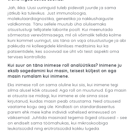
Jah, ikka. Uusi uuringuid tuleb pidevalt juurde ja sama
jätkub ka tulevikus. Just immunoloogia,
molekulaardiagnostika, geneetika ja nakkushaiguste
valdkonnas. Tänu sellele muutub üha olulisemaks
otsustustugi tellijatele laborite poolt. Kui meenutada
sõrmeotsa verevõtmisaega, mil oli võimalik tellida kolme
kuni kümmet uuringut, siis täna on vaja otsustustuge ja abi
pakkuda nii kolleegidele kliinilises meditsiinis kui ka
patsientidele, kes soovivad ise üht või teist aspekti oma
tervises kontrollida.
Kui suur on täna inimese roll analüütikas? Inimene ju
eksib sagedamini kui masin, teisest küljest on aga
masin rumalam kui inimene.
Eks inimese roll on sama oluline kui siis, kui inimene tegi
silma alusel kõik otsused. Aga roll on muutunud. Ega masin
ei otsusta ise midagi, kui inimene ei ole sinna sisse
kirjutanud, kuidas masin peab otsustama. Neid otsuseid
vaatame kogu aeg üle. Kindlasti on standardiseeritus
parem ehk meie kahe indiviidi vahelised erinevused on
väiksemad. Juhtida masinaid tegema õigeid otsuseid – see
on endiselt sama töömahukas, kui mikroskoobiga
leukotsüüdid ning erütrotsüüdid kokku lugeda.