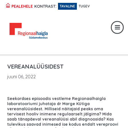
KONTRAST:
PEALEHELE
TAVALINE
TUGEV
Registratuur:
617 1049
Erakorraline abi:
617 1400
Digiregistratuur:
SISENE
VEREANALÜÜSIDEST
juuni 06, 2022
Seekordses episoodis vestleme Regionaalhaigla
laboratooriumi juhataja dr Marge Kütiga
vereanalüüsidest. Milliseid näitajaid peaks oma
tervisest hooliv inimene regulaarselt jälgima? Mida
saab tänapäeval vereanalüüsi abil diagnoosida? Kas
tulevikus saavad inimesed ise kodus endalt vereproovi