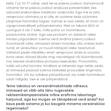
kella 7 ja 10–11 vahel, vaid terve päeva jooksul. Samamoodi
võtame terve päeva jooksul analüüse patsientidelt, kes
satuvad erakorralise meditsiini osakonda. Ega me ei jäta
vereproovi võtmata ja ei ütle, et ootame teda söömata
järgmisel hommikul tagasi. Samas ei saa öelda, et müüt on
sajaprotsendiliselt põhjendamata. Meil on laboris 800-st
uuringust 6 või 7 tükki, mille puhul on hommikune
paastumine oluline. Aga see protsent on ääretult väike.
Inimesi julgustaksin tulema verd andma päeva jooksul.
Soovitavalt võiks viimasest einest möödas olla umbes kolm
tundi, et veresuhkur ja muud näitajad oleks taastunud.
Vahetult peale rikkalikku einet vereproovi anda ei soovita,
kuna veres võivad liikuda ringi rasvatilgad või külomikronid,
mis teevad analüütilise protsessi keerukaks. Proovivõttu
tuleb sel juhul korrata. Kindlasti ei tähenda aga öeldu seda,
et inimesed peavad tulema kõikidele proovidele tingimata
hommikul. Või kui tullakse pärastlõunal, siis tuleb hommikust
saati nälgida. See ei ole põhjendatud.
Teine takistus on vereandmiskohtade vähesus.
Inimesed on võib-olla tänu tugevatele
reklaamikampaaniatele mõne erafirma laboritega
harjunud, aga kui mugav on tänapäeval verd anda? Kui
kaua peab ootama ja kui kaugele minema vereanalüüsi
tegemiseks?