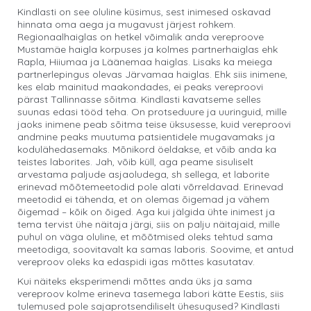
Kindlasti on see oluline küsimus, sest inimesed oskavad
hinnata oma aega ja mugavust järjest rohkem.
Regionaalhaiglas on hetkel võimalik anda vereproove
Mustamäe haigla korpuses ja kolmes partnerhaiglas ehk
Rapla, Hiiumaa ja Läänemaa haiglas. Lisaks ka meiega
partnerlepingus olevas Järvamaa haiglas. Ehk siis inimene,
kes elab mainitud maakondades, ei peaks vereproovi
pärast Tallinnasse sõitma. Kindlasti kavatseme selles
suunas edasi tööd teha. On protseduure ja uuringuid, mille
jaoks inimene peab sõitma teise üksusesse, kuid vereproovi
andmine peaks muutuma patsientidele mugavamaks ja
kodulähedasemaks. Mõnikord öeldakse, et võib anda ka
teistes laborites. Jah, võib küll, aga peame sisuliselt
arvestama paljude asjaoludega, sh sellega, et laborite
erinevad mõõtemeetodid pole alati võrreldavad. Erinevad
meetodid ei tähenda, et on olemas õigemad ja vähem
õigemad – kõik on õiged. Aga kui jälgida ühte inimest ja
tema tervist ühe näitaja järgi, siis on palju näitajaid, mille
puhul on väga oluline, et mõõtmised oleks tehtud sama
meetodiga, soovitavalt ka samas laboris. Soovime, et antud
vereproov oleks ka edaspidi igas mõttes kasutatav.
Kui näiteks eksperimendi mõttes anda üks ja sama
vereproov kolme erineva tasemega labori kätte Eestis, siis
tulemused pole sajaprotsendiliselt ühesugused? Kindlasti