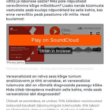
võtta ja laborisse saata? Miks pole näpuotsast
verevõtmine kõige mõistlikum? Lisaks nende küsimuste
vastustele saab kuulaja näpunäiteid ka selle kohta, kas
enne verevõttu peab paastuma või mitte. Head
kuulamist!
Põhja-Eesti Regionaalhaigla
·
Tervisepooltund episood 66: Vereanalüüsidest
Vereanalüüsid on rahva seas kõige tuntum
analüüsivorm ja tihti arvatakse, et vereanalüüsi
tulemuste abil on võimalik diagnoosida peaaegu kõike.
Mida ütleb tänapäeva meditsiin selle kohta, mida saab
vereanalüüsi abil diagnoosida?
Üldiselt arvestatakse, et umbes 70% kõikidest raviotsustest
toetuvad kaudselt laboriuuringute tulemustele. Ehk laboril
on tõepoolest väga suur tähtsus. Kuid see ei tähenda