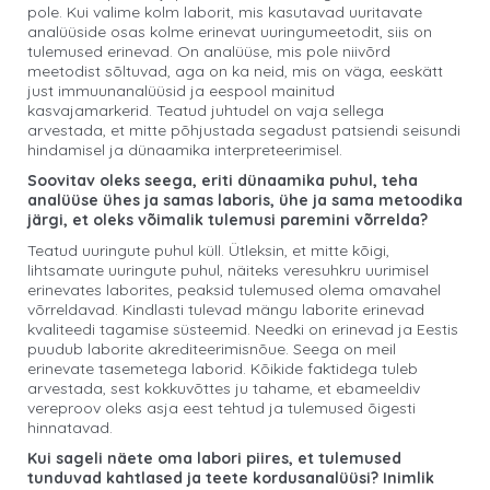
pole. Kui valime kolm laborit, mis kasutavad uuritavate
analüüside osas kolme erinevat uuringumeetodit, siis on
tulemused erinevad. On analüüse, mis pole niivõrd
meetodist sõltuvad, aga on ka neid, mis on väga, eeskätt
just immuunanalüüsid ja eespool mainitud
kasvajamarkerid. Teatud juhtudel on vaja sellega
arvestada, et mitte põhjustada segadust patsiendi seisundi
hindamisel ja dünaamika interpreteerimisel.
Soovitav oleks seega, eriti dünaamika puhul, teha
analüüse ühes ja samas laboris, ühe ja sama metoodika
järgi, et oleks võimalik tulemusi paremini võrrelda?
Teatud uuringute puhul küll. Ütleksin, et mitte kõigi,
lihtsamate uuringute puhul, näiteks veresuhkru uurimisel
erinevates laborites, peaksid tulemused olema omavahel
võrreldavad. Kindlasti tulevad mängu laborite erinevad
kvaliteedi tagamise süsteemid. Needki on erinevad ja Eestis
puudub laborite akrediteerimisnõue. Seega on meil
erinevate tasemetega laborid. Kõikide faktidega tuleb
arvestada, sest kokkuvõttes ju tahame, et ebameeldiv
vereproov oleks asja eest tehtud ja tulemused õigesti
hinnatavad.
Kui sageli näete oma labori piires, et tulemused
tunduvad kahtlased ja teete kordusanalüüsi? Inimlik