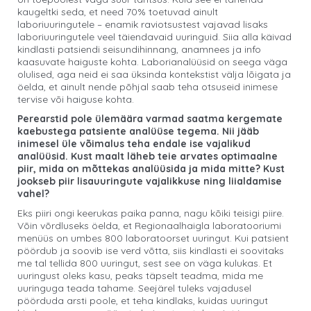
kaugeltki seda, et need 70% toetuvad ainult
laboriuuringutele – enamik raviotsustest vajavad lisaks
laboriuuringutele veel täiendavaid uuringuid. Siia alla käivad
kindlasti patsiendi seisundihinnang, anamnees ja info
kaasuvate haiguste kohta. Laborianalüüsid on seega väga
olulised, aga neid ei saa üksinda kontekstist välja lõigata ja
öelda, et ainult nende põhjal saab teha otsuseid inimese
tervise või haiguse kohta.
Perearstid pole ülemäära varmad saatma kergemate
kaebustega patsiente analüüse tegema. Nii jääb
inimesel üle võimalus teha endale ise vajalikud
analüüsid. Kust maalt läheb teie arvates optimaalne
piir, mida on mõttekas analüüsida ja mida mitte? Kust
jookseb piir lisauuringute vajalikkuse ning liialdamise
vahel?
Eks piiri ongi keerukas paika panna, nagu kõiki teisigi piire.
Võin võrdluseks öelda, et Regionaalhaigla laboratooriumi
menüüs on umbes 800 laboratoorset uuringut. Kui patsient
pöördub ja soovib ise verd võtta, siis kindlasti ei soovitaks
me tal tellida 800 uuringut, sest see on väga kulukas. Et
uuringust oleks kasu, peaks täpselt teadma, mida me
uuringuga teada tahame. Seejärel tuleks vajadusel
pöörduda arsti poole, et teha kindlaks, kuidas uuringut