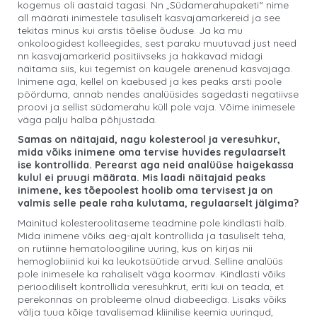
kogemus oli aastaid tagasi. Nn „Südamerahupaketi“ nime
all määrati inimestele tasuliselt kasvajamarkereid ja see
tekitas minus kui arstis tõelise õuduse. Ja ka mu
onkoloogidest kolleegides, sest paraku muutuvad just need
nn kasvajamarkerid positiivseks ja hakkavad midagi
näitama siis, kui tegemist on kaugele arenenud kasvajaga.
Inimene aga, kellel on kaebused ja kes peaks arsti poole
pöörduma, annab nendes analüüsides sagedasti negatiivse
proovi ja sellist südamerahu küll pole vaja. Võime inimesele
väga palju halba põhjustada.
Samas on näitajaid, nagu kolesterool ja veresuhkur,
mida võiks inimene oma tervise huvides regulaarselt
ise kontrollida. Perearst aga neid analüüse haigekassa
kulul ei pruugi määrata. Mis laadi näitajaid peaks
inimene, kes tõepoolest hoolib oma tervisest ja on
valmis selle peale raha kulutama, regulaarselt jälgima?
Mainitud kolesteroolitaseme teadmine pole kindlasti halb.
Mida inimene võiks aeg-ajalt kontrollida ja tasuliselt teha,
on rutiinne hematoloogiline uuring, kus on kirjas nii
hemoglobiinid kui ka leukotsüütide arvud. Selline analüüs
pole inimesele ka rahaliselt väga koormav. Kindlasti võiks
perioodiliselt kontrollida veresuhkrut, eriti kui on teada, et
perekonnas on probleeme olnud diabeediga. Lisaks võiks
välja tuua kõige tavalisemad kliinilise keemia uuringud,