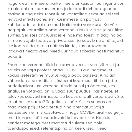
nagu kreatiniin-neerumarker neerufunktsiooni uuringuna või
ka alaniini aminotransferaas ja laktaadi dehüdrogenaas
maksauuringuteks. Mõistlik on kontrollida seksuaalsel teel
levivaid infektsioone, eriti kui inimesel on põhjust
kahtlustada, et tal on olnud kaitsmata vahekord. Ka võiks
aeg-ajalt kontrollida oma vereanalüüsi HI-viiruse ja süüfilise
suhtes. Sellistes analüüsides ei näe ma tõesti midagi halba.
Inimene vajab teatavat privaatsust ja soovib neid näitajaid
üle kontrollida, et olla näiteks kindel, kas proovid on
jätkuvalt negatiivsed. Need uuringud sobiksid hästi mainitud
paketti.
Enamikud vereanalüüsid eeldavad veenist vere võtmist ja
selleks on vaja professionaali. COVID-i ajal nägime, et
kodus isetestimine muutus väga populaarseks. Kindlasti
vähendab see meditsiinisüsteemi koormust: tihti on juttu
pudelikaelast just vereanalüüside puhul ja õdedest, kes
analüüse võtavad, on ju väga suur puudus. Kas näete, et
tulevikus saavad inimesed ise kodus endalt vereproovi võtta
ja laborisse saata? Tegelikult ei näe. Selles suunas on
maailmas palju tööd tehtud ning arendatud välja
testsüsteeme, mis kasutavad – nagu COVID-i ajal – sülge ja
muid kergesti kättesaadavaid kehavedelikke. Kahjuks
nendest materjalidest määratud tulemused pole
tõenduspõhised, referentspiirid on keerulised. Need