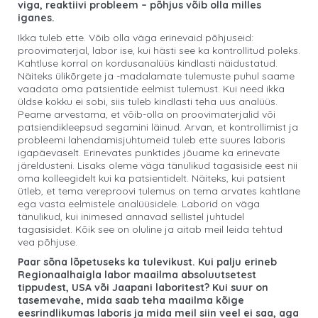
viga, reaktiivi probleem – põhjus võib olla milles
iganes.
Ikka tuleb ette. Võib olla väga erinevaid põhjuseid:
proovimaterjal, labor ise, kui hästi see ka kontrollitud poleks.
Kahtluse korral on kordusanalüüs kindlasti näidustatud.
Näiteks ülikõrgete ja -madalamate tulemuste puhul saame
vaadata oma patsientide eelmist tulemust. Kui need ikka
üldse kokku ei sobi, siis tuleb kindlasti teha uus analüüs.
Peame arvestama, et võib-olla on proovimaterjalid või
patsiendikleepsud segamini läinud. Arvan, et kontrollimist ja
probleemi lahendamisjuhtumeid tuleb ette suures laboris
igapäevaselt. Erinevates punktides jõuame ka erinevate
järeldusteni. Lisaks oleme väga tänulikud tagasiside eest nii
oma kolleegidelt kui ka patsientidelt. Näiteks, kui patsient
ütleb, et tema vereproovi tulemus on tema arvates kahtlane
ega vasta eelmistele analüüsidele. Laborid on väga
tänulikud, kui inimesed annavad sellistel juhtudel
tagasisidet. Kõik see on oluline ja aitab meil leida tehtud
vea põhjuse.
Paar sõna lõpetuseks ka tulevikust. Kui palju erineb
Regionaalhaigla labor maailma absoluutsetest
tippudest, USA või Jaapani laboritest? Kui suur on
tasemevahe, mida saab teha maailma kõige
eesrindlikumas laboris ja mida meil siin veel ei saa, aga