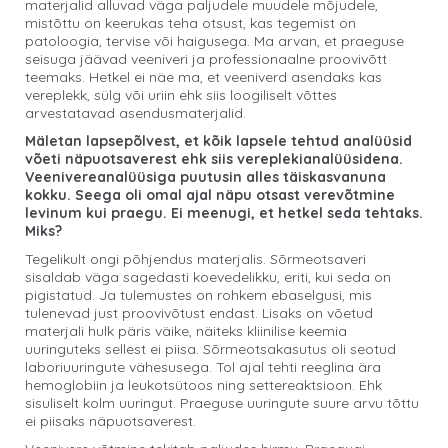
materjalid alluvad väga paljudele muudele mõjudele,
mistõttu on keerukas teha otsust, kas tegemist on
patoloogia, tervise või haigusega. Ma arvan, et praeguse
seisuga jäävad veeniveri ja professionaalne proovivõtt
teemaks. Hetkel ei näe ma, et veeniverd asendaks kas
vereplekk, sülg või uriin ehk siis loogiliselt võttes
arvestatavad asendusmaterjalid.
Mäletan lapsepõlvest, et kõik lapsele tehtud analüüsid
võeti näpuotsaverest ehk siis vereplekianalüüsidena.
Veenivereanalüüsiga puutusin alles täiskasvanuna
kokku. Seega oli omal ajal näpu otsast verevõtmine
levinum kui praegu. Ei meenugi, et hetkel seda tehtaks.
Miks?
Tegelikult ongi põhjendus materjalis. Sõrmeotsaveri
sisaldab väga sagedasti koevedelikku, eriti, kui seda on
pigistatud. Ja tulemustes on rohkem ebaselgusi, mis
tulenevad just proovivõtust endast. Lisaks on võetud
materjali hulk päris väike, näiteks kliinilise keemia
uuringuteks sellest ei piisa. Sõrmeotsakasutus oli seotud
laboriuuringute vähesusega. Tol ajal tehti reeglina ära
hemoglobiin ja leukotsütoos ning settereaktsioon. Ehk
sisuliselt kolm uuringut. Praeguse uuringute suure arvu tõttu
ei piisaks näpuotsaverest.