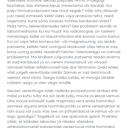
Veenivere võtmine tekitab paljudes hirmu. Praegugi
küsitakse, kas inimene kipub minestama või kardab. Kui
palju hirmukomponent teie tööd segab? Võib-olla jätavad
just need inimesed, kellel oleks vaja analüüse teha, need
tegemata, kuna sõna otseses mõttes kardavad nõela?
Mida hirmu leevendamiseks teha? See probleem esineb nii
laborimeditsiinis kui ka mujal. Ka radioloogias on raskem
inimestega, kellel on klaustrofoobia ehk kinnise ruumi kartus.
Kui on vaja teha kompuuter- või magnetuuring, siis leidub
patsiente, kellele neid uuringuid teadvusel olles teha ei saa,
kuna uuring poleks reaalselt talutav. Veeniverega on samad
probleemid. Ma kindlasti julgustaks patsiente teada andma,
et nad kardavad ja on varem minestanud või võivad
viimasel hetkel reflektoorselt käe ära tõmmata. Seda kõike
võib julgelt verevõtjale öelda. Samas ei saa teistmoodi
veenist verd võtta. Seega tuleks öelda, et minuga lähebki
rohkem aega ja olen väga tundlik.
Seoses verevõtuga tuleb rääkida protseduurist endast ehk
millal ja kuhu tulla. Ka siin levib palju müüte ja eksiarvamusi.
Ühe müüdi kohaselt tuleb tingimata verd anda hommikul
esimese asjana enne hommikusööki ja enne vereandmist ei
tohi süüa või juua. Kas see on põhjendatud arvamus või on
tegu igandiga? Tegelikult on see ajalooline igand. Praktika
ütleb, et kõikides laborites ja riikides võetakse
ambulatoorsetel patsientidel vereproove mitte hommikul