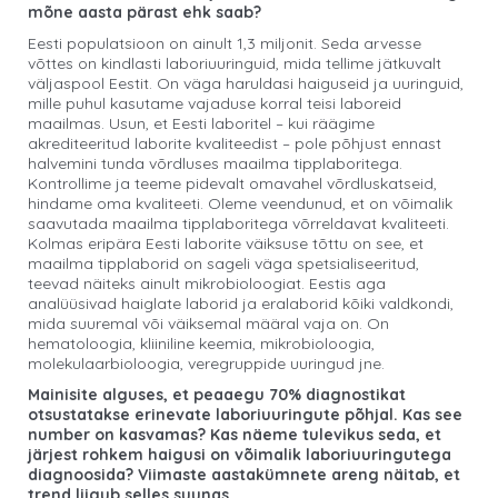
mõne aasta pärast ehk saab?
Eesti populatsioon on ainult 1,3 miljonit. Seda arvesse
võttes on kindlasti laboriuuringuid, mida tellime jätkuvalt
väljaspool Eestit. On väga haruldasi haiguseid ja uuringuid,
mille puhul kasutame vajaduse korral teisi laboreid
maailmas. Usun, et Eesti laboritel – kui räägime
akrediteeritud laborite kvaliteedist – pole põhjust ennast
halvemini tunda võrdluses maailma tipplaboritega.
Kontrollime ja teeme pidevalt omavahel võrdluskatseid,
hindame oma kvaliteeti. Oleme veendunud, et on võimalik
saavutada maailma tipplaboritega võrreldavat kvaliteeti.
Kolmas eripära Eesti laborite väiksuse tõttu on see, et
maailma tipplaborid on sageli väga spetsialiseeritud,
teevad näiteks ainult mikrobioloogiat. Eestis aga
analüüsivad haiglate laborid ja eralaborid kõiki valdkondi,
mida suuremal või väiksemal määral vaja on. On
hematoloogia, kliiniline keemia, mikrobioloogia,
molekulaarbioloogia, veregruppide uuringud jne.
Mainisite alguses, et peaaegu 70% diagnostikat
otsustatakse erinevate laboriuuringute põhjal. Kas see
number on kasvamas? Kas näeme tulevikus seda, et
järjest rohkem haigusi on võimalik laboriuuringutega
diagnoosida? Viimaste aastakümnete areng näitab, et
trend liigub selles suunas.