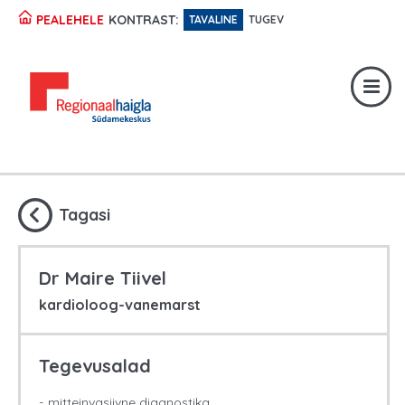
KONTRAST:
PEALEHELE
TAVALINE
TUGEV
Registratuur:
617 1049
Erakorraline abi:
617 1400
Digiregistratuur:
SISENE
Tagasi
Dr Maire Tiivel
kardioloog-vanemarst
Tegevusalad
mitteinvasiivne diagnostika