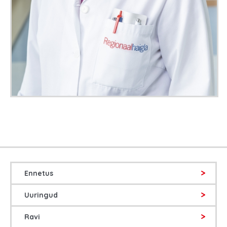
Ennetus
Uuringud
Ravi