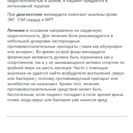
недостаточностью и шоком, и пациент нуждается в
интенсивной терапии.
При
диагностике
миокардита помогают анализы крови,
ЭКГ, УЗИ сердца и МРТ.
Лечение
в основном направлено на сердечную
недостаточность. Для лечения боли рекомендуются в
небольшой дозировке нестероидные
противовоспалительные препараты (такие как ибупрофен
или аспирин). Во время острой фазы миокардита
физическая активность должна быть ограничена как у
спортсменов, так и у не занимающихся активно спортом по
крайней мере на шесть месяцев. Часто с помощью
анализов не удается найти возбудителя воспаления (вирус
или бактерию), поэтому противовирусный препарат или
антибиотик не назначают. Кроме того, лечение
противовоспалительным средством может быть
бесполезным, если пациент попадает в поле зрения врача
позже, когда вирус или бактерия уже нанесли вред.