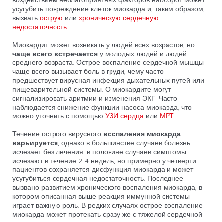
воздействием неблагоприятных факторов наоборот может
усугубить повреждение клеток миокарда и, таким образом,
вызвать
острую
или
хроническую сердечную
недостаточность
.
Миокардит может возникать у людей всех возрастов, но
чаще всего встречается
у молодых людей и людей
среднего возраста. Острое воспаление сердечной мышцы
чаще всего вызывает боль в груди, чему часто
предшествует вирусная инфекция дыхательных путей или
пищеварительной системы. О миокардите могут
сигнализировать аритмии и изменения ЭКГ. Часто
наблюдается снижение функции насоса миокарда, что
можно уточнить с помощью
УЗИ сердца
или
МРТ
.
Течение острого вирусного
воспаления миокарда
варьируется
, однако в большинстве случаев болезнь
исчезает без лечения: в половине случаев симптомы
исчезают в течение 2-4 недель, но примерно у четверти
пациентов сохраняется дисфункция миокарда и может
усугубиться сердечная недостаточность. Последнее
вызвано развитием хронического воспаления миокарда, в
котором описанная выше реакция иммунной системы
играет важную роль. В редких случаях острое воспаление
миокарда может протекать сразу же с тяжелой сердечной