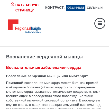
НА ГЛАВНУЮ
КОНТРАСТ:
ОБЫЧНЫЙ
СИЛЬНЫЙ
Регистратура:
617 1049
СТРАНИЦУ
Экстренная помощь:
617 1400
Digiregistratuur:
SISENE
Воспаление сердечной мышцы
Воспалительные заболевания сердца
Воспаление сердечной мышцы или миокардит
Причиной
воспаления миокарда может быть как прямой
возбудитель болезни (обычно вирус) или повреждение
клеток миокарда, вызванное токсическим веществом, так и
возникающее в последствии этого повреждение ткани
собственной иммунной системой организма. В последнем
случае сначала защитная реакция иммунной системы под