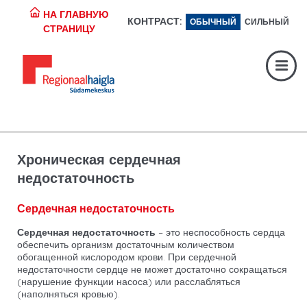
НА ГЛАВНУЮ
КОНТРАСТ:
ОБЫЧНЫЙ
СИЛЬНЫЙ
Регистратура:
617 1049
СТРАНИЦУ
Экстренная помощь:
617 1400
Digiregistratuur:
SISENE
Хроническая сердечная
недостаточность
Сердечная недостаточность
Сердечная недостаточность
– это неспособность сердца
обеспечить организм достаточным количеством
обогащенной кислородом крови. При сердечной
недостаточности сердце не может достаточно сокращаться
(нарушение функции насоса) или расслабляться
(наполняться кровью).