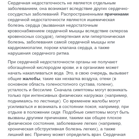
Сердечная недостаточность не является отдельным
заболеванием, она возникает вследствие других сердечно-
сосудистых заболеваний. Распространенными
причинами
сердечной недостаточности являются ишемическая
болезнь сердца (вызванная недостаточным
кровоснабжением сердечной мышцы вследствие склероза
кровеносных сосудов), гипертензия или гипертоническая
болезнь, заболевания самой сердечной мышцы или
кардиомиопатии, пороки клапана сердца, а также
нарушения сердечного ритма.
При сердечной недостаточности органы не получают
обогащённой кислородом крови, и в организме может
начать накапливаться вода. Это, в свою очередь, вызывает
общие
жалобы
, такие как нехватка воздуха, отеки (в
основном область голеностопного сустава, голени),
усталость и бессилие. Сначала симптомы могут возникать
только при интенсивных физических нагрузках (например,
поднимаясь по лестнице). Со временем жалобы могут
усиливаться и возникать в состоянии покоя, например, при
отдыхе в положении сидя. Подобные симптомы могут быть
вызваны другими причинами, такими как общее плохое
физическое состояние, заболевание легких (например,
хроническая обструктивная болезнь легких), а также
лишний вес. Причину может определить врач. Сердечная