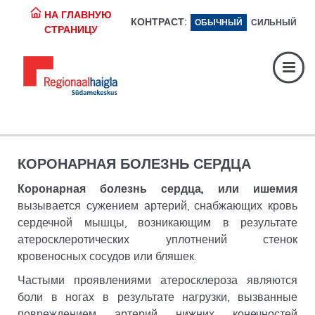
НА ГЛАВНУЮ
КОНТРАСТ:
ОБЫЧНЫЙ
СИЛЬНЫЙ
Регистратура:
617 1049
СТРАНИЦУ
Экстренная помощь:
617 1400
Digiregistratuur:
SISENE
КОРОНАРНАЯ БОЛЕЗНЬ СЕРДЦА
Коронарная болезнь сердца, или ишемия
вызывается сужением артерий, снабжающих кровь
сердечной мышцы, возникающим в результате
атеросклеротических уплотнений стенок
кровеносных сосудов или бляшек.
Частыми проявлениями атеросклероза являются
боли в ногах в результате нагрузки, вызванные
повреждением артерий нижних конечностей