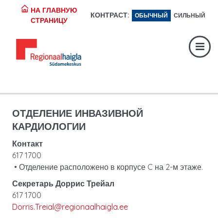
НА ГЛАВНУЮ
КОНТРАСТ:
ОБЫЧНЫЙ
СИЛЬНЫЙ
Регистратура:
617 1049
СТРАНИЦУ
Экстренная помощь:
617 1400
Digiregistratuur:
SISENE
ОТДЕЛЕНИЕ ИНВАЗИВНОЙ
КАРДИОЛОГИИ
Контакт
617 1700
• Отделение расположено в корпусе C на 2-м этаже.
Секретарь Доррис Трейал
617 1700
Dorris.Treial@regionaalhaigla.ee