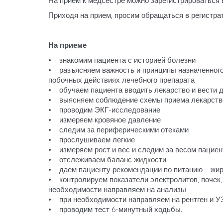
На прием к медсестре можно зарегистрироваться в
Приходя на прием, просим обращаться в регистра
На приеме
• знакомим пациента с историей болезни
• разъясняем важность и принципы назначенного
побочных действиях лечебного препарата
• обучаем пациента вводить лекарство и вести 
• выясняем соблюдение схемы приема лекарств
• проводим ЭКГ-исследование
• измеряем кровяное давление
• следим за периферическими отеками
• прослушиваем легкие
• измеряем рост и вес и следим за весом пациен
• отслеживаем баланс жидкости
• даем пациенту рекомендации по питанию – жиры
• контролируем показатели электролитов, почек, 
необходимости направляем на анализы
• при необходимости направляем на рентген и У
• проводим тест 6-минутный ходьбы.