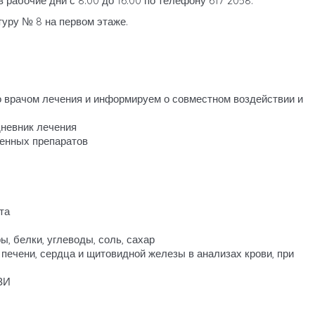
 рабочие дни с 8:00 до 16:00 по телефону 617 2058.
туру № 8 на первом этаже.
 врачом лечения и информируем о совместном воздействии и
дневник лечения
енных препаратов
та
, белки, углеводы, соль, сахар
печени, сердца и щитовидной железы в анализах крови, при
ЗИ