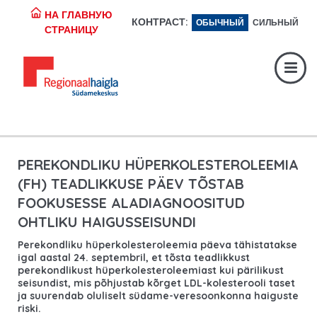
НА ГЛАВНУЮ
КОНТРАСТ:
ОБЫЧНЫЙ
СИЛЬНЫЙ
Регистратура:
617 1049
СТРАНИЦУ
Экстренная помощь:
617 1400
Digiregistratuur:
SISENE
PEREKONDLIKU HÜPERKOLESTEROLEEMIA
(FH) TEADLIKKUSE PÄEV TÕSTAB
FOOKUSESSE ALADIAGNOOSITUD
OHTLIKU HAIGUSSEISUNDI
Perekondliku hüperkolesteroleemia päeva tähistatakse
igal aastal 24. septembril, et tõsta teadlikkust
perekondlikust hüperkolesteroleemiast kui pärilikust
seisundist, mis põhjustab kõrget LDL-kolesterooli taset
ja suurendab oluliselt südame-veresoonkonna haiguste
riski.