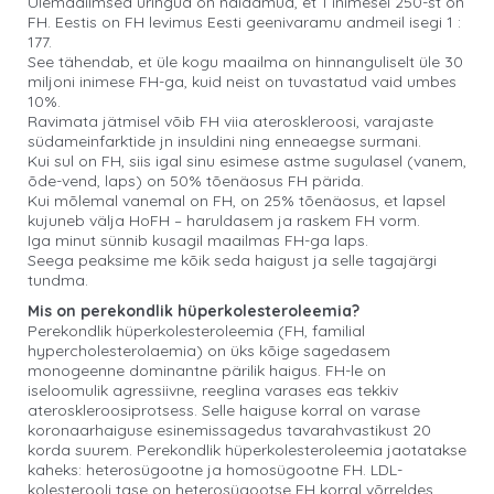
Ülemaailmsed uringud on näidamud, et 1 inimesel 250-st on
FH. Eestis on FH levimus Eesti geenivaramu andmeil isegi 1 :
177.
See tähendab, et üle kogu maailma on hinnanguliselt üle 30
miljoni inimese FH-ga, kuid neist on tuvastatud vaid umbes
10%.
Ravimata jätmisel võib FH viia ateroskleroosi, varajaste
südameinfarktide jn insuldini ning enneaegse surmani.
Kui sul on FH, siis igal sinu esimese astme sugulasel (vanem,
õde-vend, laps) on 50% tõenäosus FH pärida.
Kui mõlemal vanemal on FH, on 25% tõenäosus, et lapsel
kujuneb välja HoFH – haruldasem ja raskem FH vorm.
Iga minut sünnib kusagil maailmas FH-ga laps.
Seega peaksime me kõik seda haigust ja selle tagajärgi
tundma.
Mis on perekondlik hüperkolesteroleemia?
Perekondlik hüperkolesteroleemia (FH, familial
hypercholesterolaemia) on üks kõige sagedasem
monogeenne dominantne pärilik haigus. FH-le on
iseloomulik agressiivne, reeglina varases eas tekkiv
ateroskleroosiprotsess. Selle haiguse korral on varase
koronaarhaiguse esinemissagedus tavarahvastikust 20
korda suurem. Perekondlik hüperkolesteroleemia jaotatakse
kaheks: heterosügootne ja homosügootne FH. LDL-
kolesterooli tase on heterosügootse FH korral võrreldes