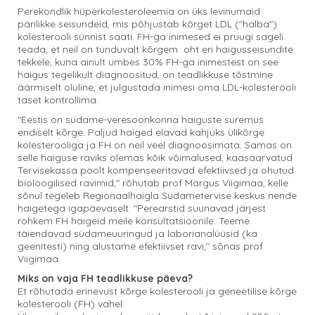
Perekondlik hüperkolesteroleemia on üks levinumaid
pärilikke seisundeid, mis põhjustab kõrget LDL ("halba")
kolesterooli sünnist saati. FH-ga inimesed ei pruugi sageli
teada, et neil on tunduvalt kõrgem oht eri haigusseisundite
tekkele, kuna ainult umbes 30% FH-ga inimestest on see
haigus tegelikult diagnoositud, on teadlikkuse tõstmine
äärmiselt oluline, et julgustada inimesi oma LDL-kolesterooli
taset kontrollima.
"Eestis on südame-veresoonkonna haiguste suremus
endiselt kõrge. Paljud haiged elavad kahjuks ülikõrge
kolesterooliga ja FH on neil veel diagnoosimata. Samas on
selle haiguse raviks olemas kõik võimalused, kaasaarvatud
Tervisekassa poolt kompenseeritavad efektiivsed ja ohutud
bioloogilised ravimid," rõhutab prof Margus Viigimaa, kelle
sõnul tegeleb Regionaalhaigla Südametervise keskus nende
haigetega igapäevaselt. "Perearstid suunavad järjest
rohkem FH haigeid meile konsultatsioonile. Teeme
täiendavad südameuuringud ja laborianalüüsid (ka
geenitesti) ning alustame efektiivset ravi," sõnas prof
Viigimaa.
Miks on vaja FH teadlikkuse päeva?
Et rõhutada erinevust kõrge kolesterooli ja geneetilise kõrge
kolesterooli (FH) vahel.