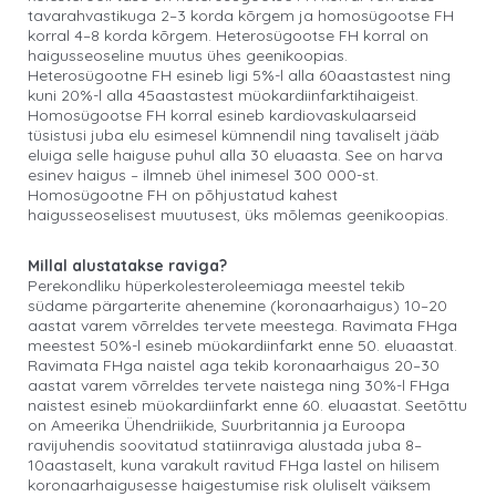
tavarahvastikuga 2–3 korda kõrgem ja homosügootse FH
korral 4–8 korda kõrgem. Heterosügootse FH korral on
haigusseoseline muutus ühes geenikoopias.
Heterosügootne FH esineb ligi 5%-l alla 60aastastest ning
kuni 20%-l alla 45aastastest müokardiinfarktihaigeist.
Homosügootse FH korral esineb kardiovaskulaarseid
tüsistusi juba elu esimesel kümnendil ning tavaliselt jääb
eluiga selle haiguse puhul alla 30 eluaasta. See on harva
esinev haigus – ilmneb ühel inimesel 300 000-st.
Homosügootne FH on põhjustatud kahest
haigusseoselisest muutusest, üks mõlemas geenikoopias.
Millal alustatakse raviga?
Perekondliku hüperkolesteroleemiaga meestel tekib
südame pärgarterite ahenemine (koronaarhaigus) 10–20
aastat varem võrreldes tervete meestega. Ravimata FHga
meestest 50%-l esineb müokardiinfarkt enne 50. eluaastat.
Ravimata FHga naistel aga tekib koronaarhaigus 20–30
aastat varem võrreldes tervete naistega ning 30%-l FHga
naistest esineb müokardiinfarkt enne 60. eluaastat. Seetõttu
on Ameerika Ühendriikide, Suurbritannia ja Euroopa
ravijuhendis soovitatud statiinraviga alustada juba 8–
10aastaselt, kuna varakult ravitud FHga lastel on hilisem
koronaarhaigusesse haigestumise risk oluliselt väiksem